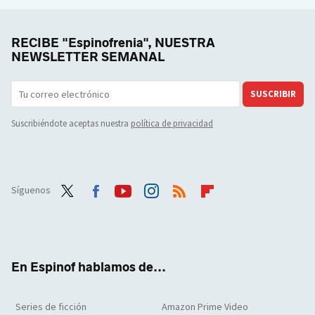
RECIBE "Espinofrenia", NUESTRA
NEWSLETTER SEMANAL
SUSCRIBIR
Suscribiéndote aceptas nuestra
política de privacidad
Síguenos
Twit
Face
Yout
Inst
RSS
Flip
ter
boo
ube
agra
boar
k
m
d
En Espinof hablamos de...
Series de ficción
Amazon Prime Video