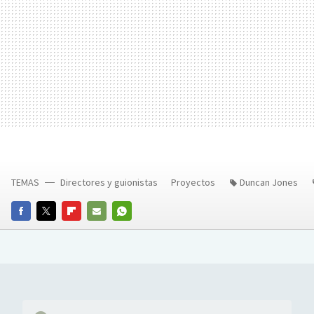
TEMAS
Directores y guionistas
Proyectos
Duncan Jones
FACEBOOK
TWITTER
FLIPBOARD
E-
WHATSAPP
MAIL