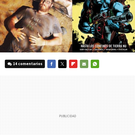
14 comentarios
FACEBOOK
TWITTER
FLIPBOARD
E-
WHATSAPP
MAIL