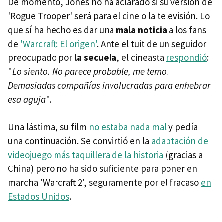
De momento, Jones no ha aclarado si su versión de
'Rogue Trooper' será para el cine o la televisión. Lo
que sí ha hecho es dar una
mala noticia
a los fans
de
'Warcraft: El origen'
. Ante el tuit de un seguidor
preocupado por
la secuela
, el cineasta
respondió
:
"
Lo siento. No parece probable, me temo.
Demasiadas compañías involucradas para enhebrar
esa aguja
".
Una lástima, su film
no estaba nada mal
y pedía
una continuación. Se convirtió en la
adaptación de
videojuego más taquillera de la historia
(gracias a
China) pero no ha sido suficiente para poner en
marcha 'Warcraft 2', seguramente por el fracaso
en
Estados Unidos
.