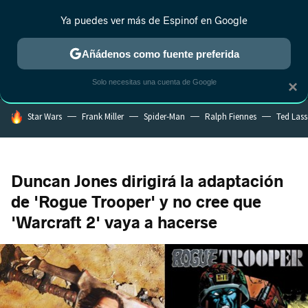
Ya puedes ver más de Espinof en Google
MENÚ
NUEVO
Añádenos como fuente preferida
CRÍTICA
ESTRENOS
REALITY
ANIME
RANKINGS CINE
RA
Solo necesitas una cuenta de Google
×
HOY SE HABLA DE
Star Wars
Frank Miller
Spider-Man
Ralph Fiennes
Ted Las
Duncan Jones dirigirá la adaptación
de 'Rogue Trooper' y no cree que
'Warcraft 2' vaya a hacerse