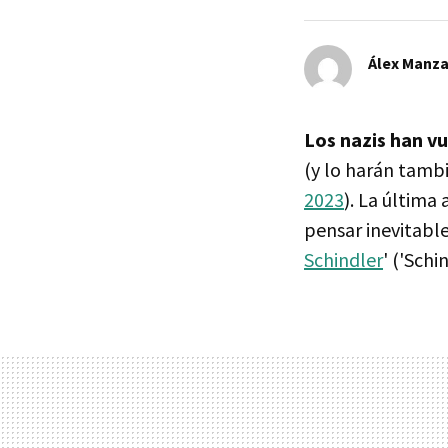
Álex Manz
Los nazis han v
(y lo harán tambi
2023
). La última
pensar inevitab
Schindler
' ('Schin