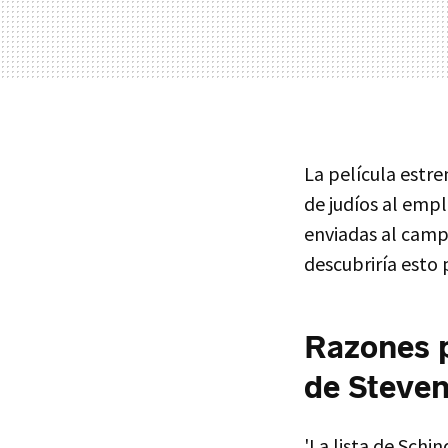
La película estr
de judíos al empl
enviadas al camp
descubriría esto 
Razones p
de Steven
'La lista de Schi