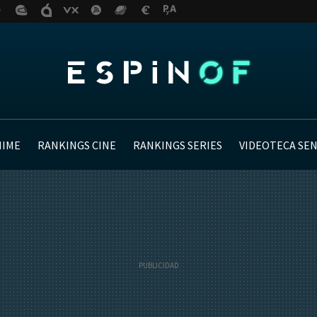
NIME
RANKINGS CINE
RANKINGS SERIES
VIDEOTECA SE