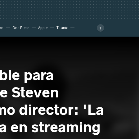
an
One Piece
Apple
Titanic
ble para
ue Steven
o director: 'La
ra en streaming