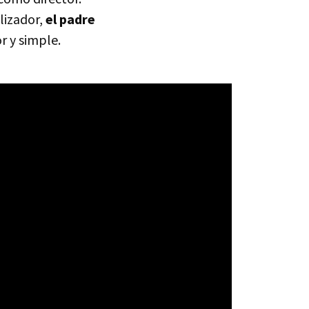
lizador,
el padre
r y simple.