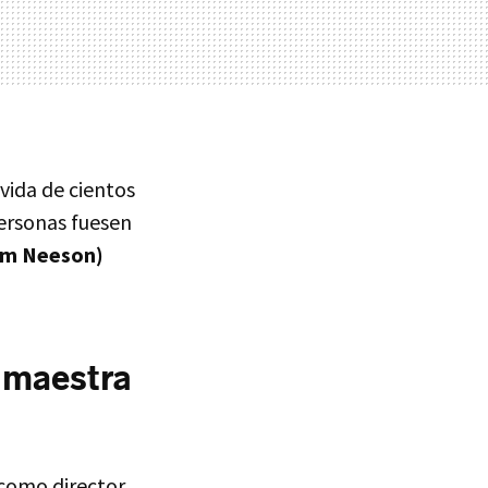
vida de cientos
personas fuesen
iam Neeson)
a maestra
 como director.