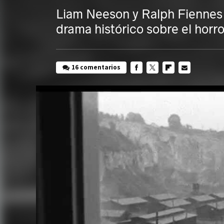
Liam Neeson y Ralph Fiennes 
drama histórico sobre el horr
16 comentarios
FACEBOOK
TWITTER
FLIPBOARD
E-
MAIL