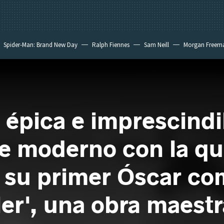
Spider-Man: Brand New Day
Ralph Fiennes
Sam Neill
Morgan Freem
 épica e imprescindi
ne moderno con la q
 su primer Óscar com
ler', una obra maest