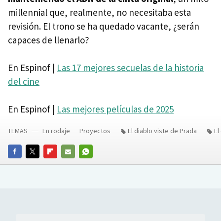
millennial que, realmente, no necesitaba esta
revisión. El trono se ha quedado vacante, ¿serán
capaces de llenarlo?
En Espinof |
Las 17 mejores secuelas de la historia
del cine
En Espinof |
Las mejores películas de 2025
TEMAS
En rodaje
Proyectos
El diablo viste de Prada
El
FACEBOOK
TWITTER
FLIPBOARD
E-
WHATSAPP
MAIL