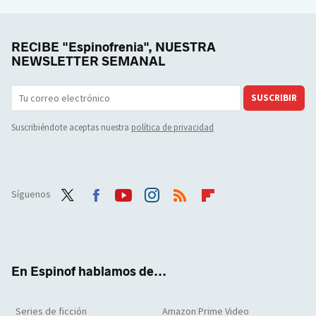
RECIBE "Espinofrenia", NUESTRA
NEWSLETTER SEMANAL
SUSCRIBIR
Suscribiéndote aceptas nuestra
política de privacidad
Síguenos
Twit
Face
Yout
Inst
RSS
Flip
ter
boo
ube
agra
boar
k
m
d
En Espinof hablamos de...
Series de ficción
Amazon Prime Video