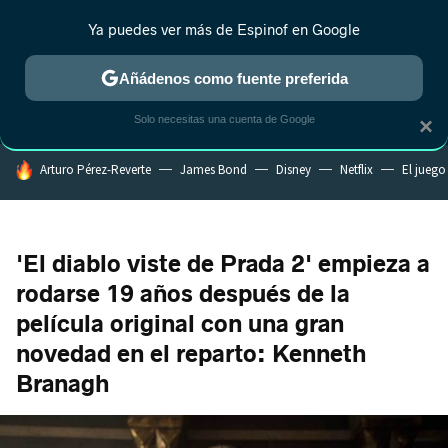
Ya puedes ver más de Espinof en Google
MENÚ
NUEVO
Añádenos como fuente preferida
CRÍTICA
ESTRENOS
REALITY
ANIME
RANKINGS CINE
RA
Solo necesitas una cuenta de Google
×
HOY SE HABLA DE
Arturo Pérez-Reverte
James Bond
Disney
Netflix
El juego
'El diablo viste de Prada 2' empieza a
rodarse 19 años después de la
película original con una gran
novedad en el reparto: Kenneth
Branagh