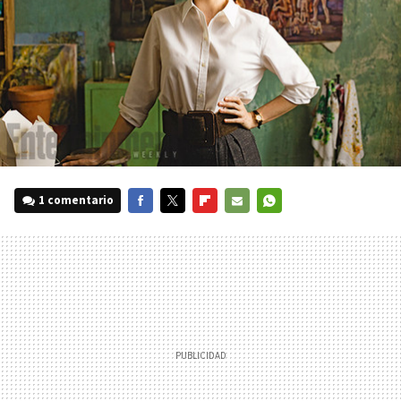
1 comentario
FACEBOOK
TWITTER
FLIPBOARD
E-
WHATSAPP
MAIL