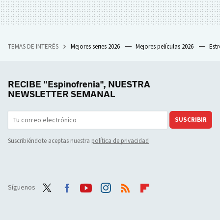
TEMAS DE INTERÉS
Mejores series 2026
Mejores películas 2026
Est
RECIBE "Espinofrenia", NUESTRA
NEWSLETTER SEMANAL
SUSCRIBIR
Suscribiéndote aceptas nuestra
política de privacidad
Síguenos
Twit
Face
Yout
Inst
RSS
Flip
ter
boo
ube
agra
boar