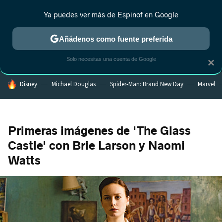
Ya puedes ver más de Espinof en Google
MENÚ
NUEVO
Añádenos como fuente preferida
CRÍTICA
ESTRENOS
REALITY
ANIME
RANKINGS CINE
RA
Solo necesitas una cuenta de Google
×
HOY SE HABLA DE
Disney
Michael Douglas
Spider-Man: Brand New Day
Marvel
Primeras imágenes de 'The Glass
Castle' con Brie Larson y Naomi
Watts