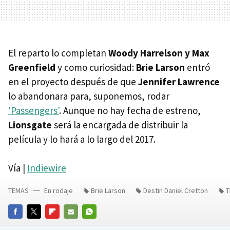
El reparto lo completan
Woody Harrelson y Max
Greenfield
y como curiosidad:
Brie Larson
entró
en el proyecto después de que
Jennifer Lawrence
lo abandonara para, suponemos, rodar
'Passengers'
. Aunque no hay fecha de estreno,
Lionsgate
será la encargada de distribuir la
película y lo hará a lo largo del 2017.
Vía |
Indiewire
TEMAS
En rodaje
Brie Larson
Destin Daniel Cretton
T
FACEBOOK
TWITTER
FLIPBOARD
E-
WHATSAPP