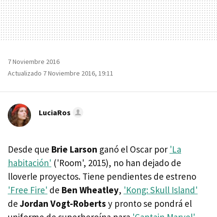
7 Noviembre 2016
Actualizado 7 Noviembre 2016, 19:11
LuciaRos
Desde que
Brie Larson
ganó el Oscar por
'La
habitación'
('Room', 2015), no han dejado de
lloverle proyectos. Tiene pendientes de estreno
'Free Fire'
de
Ben Wheatley
,
'Kong: Skull Island'
de
Jordan Vogt-Roberts
y pronto se pondrá el
uniforme de superheroína para
'Captain Marvel'
.