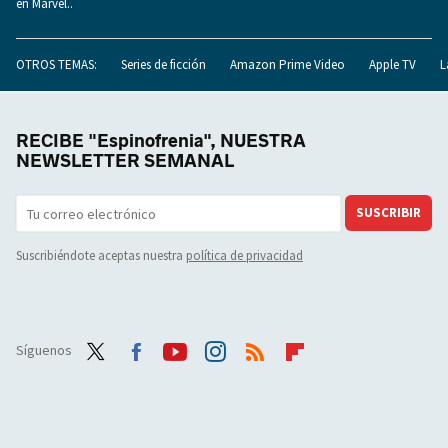
en Marvel..
OTROS TEMAS:
Series de ficción
Amazon Prime Video
Apple TV
L
RECIBE "Espinofrenia", NUESTRA
NEWSLETTER SEMANAL
SUSCRIBIR
Suscribiéndote aceptas nuestra
política de privacidad
Síguenos
Twit
Face
Yout
Inst
RSS
Flip
ter
boo
ube
agra
boar
k
m
d