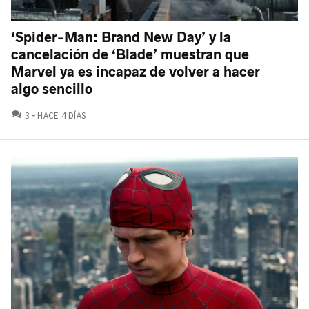
‘Spider-Man: Brand New Day’ y la
cancelación de ‘Blade’ muestran que
Marvel ya es incapaz de volver a hacer
algo sencillo
COMENTARIOS
3
HACE 4 DÍAS