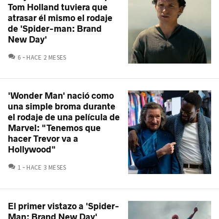
Tom Holland tuviera que
atrasar él mismo el rodaje
de 'Spider-man: Brand
New Day'
COMENTARIOS
6
HACE 2 MESES
'Wonder Man' nació como
una simple broma durante
el rodaje de una película de
Marvel: "Tenemos que
hacer Trevor va a
Hollywood"
COMENTARIOS
1
HACE 3 MESES
El primer vistazo a 'Spider-
Man: Brand New Day'