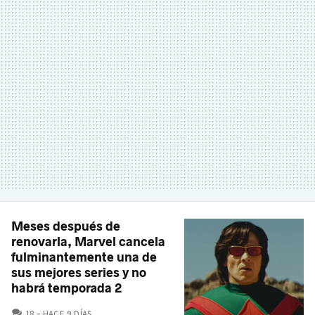
Meses después de
renovarla, Marvel cancela
fulminantemente una de
sus mejores series y no
habrá temporada 2
COMENTARIOS
18
HACE 9 DÍAS