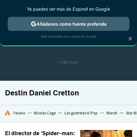
Ya puedes ver más de Espinof en Google
MENÚ
NUEVO
Añádenos como fuente preferida
CRÍTICA
ESTRENOS
REALITY
ANIME
RANKINGS CINE
RA
Solo necesitas una cuenta de Google
×
Destin Daniel Cretton
HOY SE HABLA DE
Vaiana
Nicolas Cage
Las guerreras K-Pop
Marvel
Star W
El director de 'Spider-man: