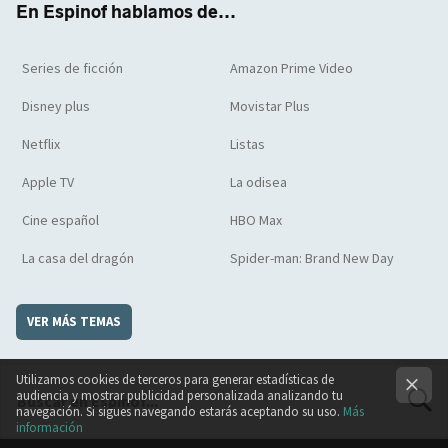
En Espinof hablamos de...
Series de ficción
Amazon Prime Video
Disney plus
Movistar Plus
Netflix
Listas
Apple TV
La odisea
Cine español
HBO Max
La casa del dragón
Spider-man: Brand New Day
VER MÁS TEMAS
Utilizamos cookies de terceros para generar estadísticas de
audiencia y mostrar publicidad personalizada analizando tu
navegación. Si sigues navegando estarás aceptando su uso.
Más
información
BUSCA