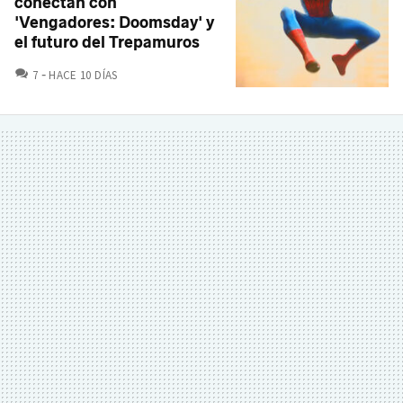
conectan con
'Vengadores: Doomsday' y
el futuro del Trepamuros
COMENTARIOS
7
HACE 10 DÍAS