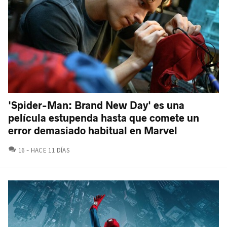
'Spider-Man: Brand New Day' es una
película estupenda hasta que comete un
error demasiado habitual en Marvel
COMENTARIOS
16
HACE 11 DÍAS