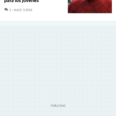
para los jóvenes"
COMENTARIOS
2
HACE 9 DÍAS