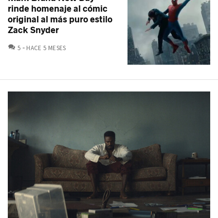
rinde homenaje al cómic
original al más puro estilo
Zack Snyder
COMENTARIOS
5
HACE 5 MESES