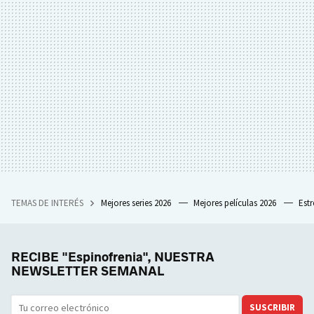
TEMAS DE INTERÉS
Mejores series 2026
Mejores películas 2026
Est
RECIBE "Espinofrenia", NUESTRA
NEWSLETTER SEMANAL
SUSCRIBIR