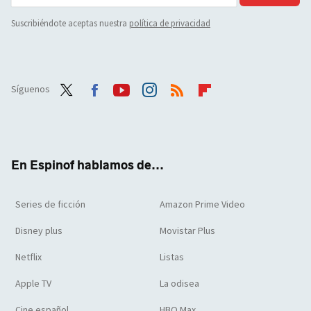
Suscribiéndote aceptas nuestra
política de privacidad
Síguenos
Twit
Face
Yout
Inst
RSS
Flip
ter
boo
ube
agra
boar
k
m
d
En Espinof hablamos de...
Series de ficción
Amazon Prime Video
Disney plus
Movistar Plus
Netflix
Listas
Apple TV
La odisea
Cine español
HBO Max