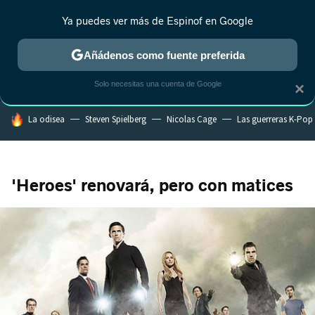
Ya puedes ver más de Espinof en Google
CRÍTICA
ESTRENOS
REALITY
ANIME
RANKINGS CINE
RA
Añádenos como fuente preferida
Solo necesitas una cuenta de Google
×
HOY SE HABLA DE
La odisea
Steven Spielberg
Nicolas Cage
Las guerreras K-Pop
'Heroes' renovará, pero con matices