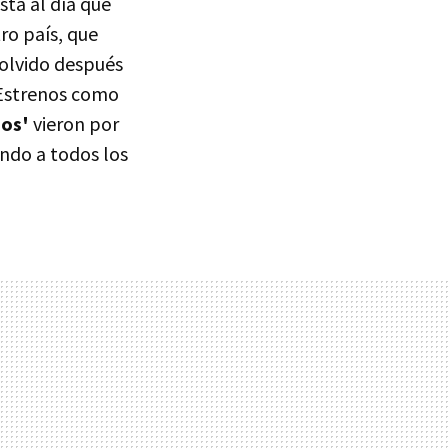
sta al día que
ro país, que
 olvido después
 Estrenos como
bos'
vieron por
ando a todos los