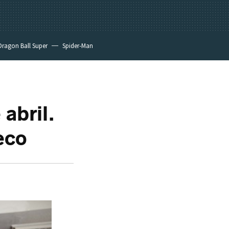
Dragon Ball Super
Spider-Man
 abril.
eco