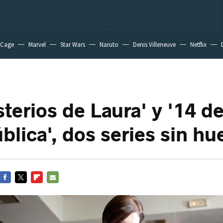
 Cage
Marvel
Star Wars
Naruto
Denis Villeneuve
Netflix
terios de Laura' y '14 de
blica', dos series sin hu
FACEBOOK
TWITTER
FLIPBOARD
E-
MAIL