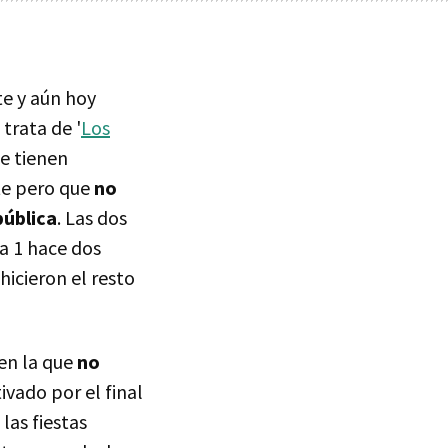
te y aún hoy
trata de '
Los
ue tienen
te pero que
no
pública
. Las dos
La 1 hace dos
icieron el resto
 en la que
no
ivado por el final
las fiestas