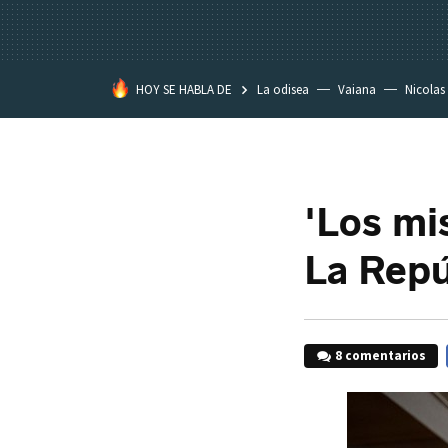
HOY SE HABLA DE
La odisea
Vaiana
Nicolas
'Los mis
La Repú
8 comentarios