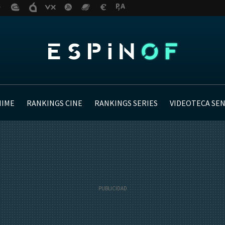
NIME
RANKINGS CINE
RANKINGS SERIES
VIDEOTECA SE