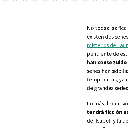
No todas las ficc
existen dos serie
misterios de Lau
pendiente de es
han conseguido l
series han sido l
temporadas, ya qu
de grandes series 
Lo más llamativo 
tendrá ficción n
de 'Isabel' y la d