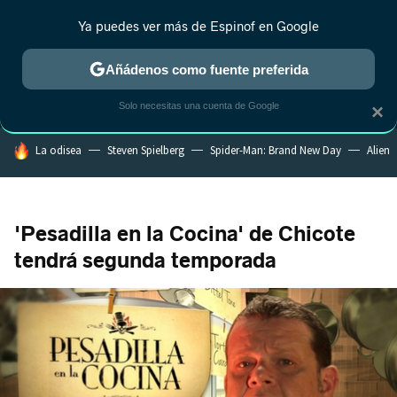
Ya puedes ver más de Espinof en Google
MENÚ
NUEVO
Añádenos como fuente preferida
CRÍTICA
ESTRENOS
REALITY
ANIME
RANKINGS CINE
RA
Solo necesitas una cuenta de Google
×
HOY SE HABLA DE
La odisea
Steven Spielberg
Spider-Man: Brand New Day
Alien
'Pesadilla en la Cocina' de Chicote
tendrá segunda temporada