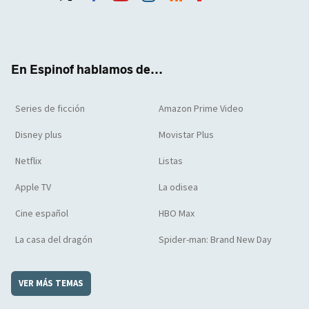
Twit
Face
Yout
Inst
RSS
Flip
ter
boo
ube
agra
boar
k
m
d
En Espinof hablamos de...
Series de ficción
Amazon Prime Video
Disney plus
Movistar Plus
Netflix
Listas
Apple TV
La odisea
Cine español
HBO Max
La casa del dragón
Spider-man: Brand New Day
VER MÁS TEMAS