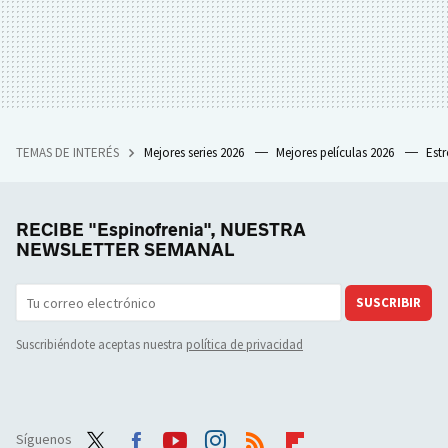
TEMAS DE INTERÉS
Mejores series 2026
Mejores películas 2026
Est
RECIBE "Espinofrenia", NUESTRA
NEWSLETTER SEMANAL
SUSCRIBIR
Suscribiéndote aceptas nuestra
política de privacidad
Síguenos