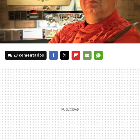
23 comentarios
FACEBOOK
TWITTER
FLIPBOARD
E-
WHATSAPP
MAIL