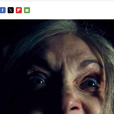
FACEBOOK
TWITTER
FLIPBOARD
E-
MAIL