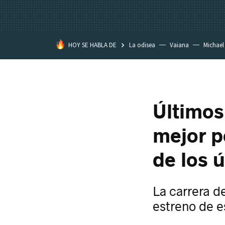
HOY SE HABLA DE
La odisea
Vaiana
Michael
Eastwood
Últimos 
mejor p
de los 
La carrera d
estreno de e