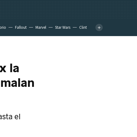
prio
Fallout
Marvel
Star Wars
Clint
x la
amalan
sta el