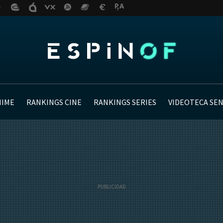
NIME
RANKINGS CINE
RANKINGS SERIES
VIDEOTECA SE