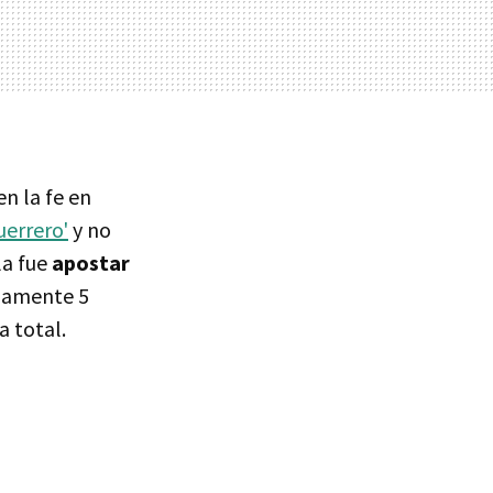
en la fe en
uerrero'
y no
la fue
apostar
lamente 5
a total.