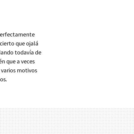
perfectamente
cierto que ojalá
rdando todavía de
én que a veces
 varios motivos
os.