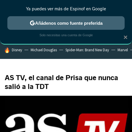
Ya puedes ver más de Espinof en Google
MENÚ
NUEVO
Añádenos como fuente preferida
CRÍTICA
ESTRENOS
REALITY
ANIME
RANKINGS CINE
RA
Solo necesitas una cuenta de Google
×
HOY SE HABLA DE
Disney
Michael Douglas
Spider-Man: Brand New Day
Marvel
AS TV, el canal de Prisa que nunca
salió a la TDT