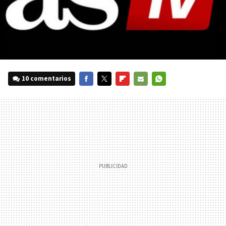
10 comentarios
FACEBOOK
TWITTER
FLIPBOARD
E-
WHATSAPP
MAIL