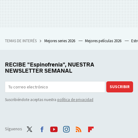
TEMAS DE INTERÉS
Mejores series 2026
Mejores películas 2026
Est
RECIBE "Espinofrenia", NUESTRA
NEWSLETTER SEMANAL
SUSCRIBIR
Suscribiéndote aceptas nuestra
política de privacidad
Síguenos
Twit
Face
Yout
Inst
RSS
Flip