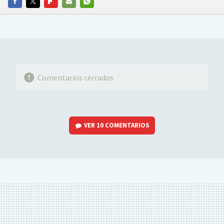
FACEBOOK
TWITTER
FLIPBOARD
E-
WHATSAPP
MAIL
Comentarios cerrados
VER
10 COMENTARIOS