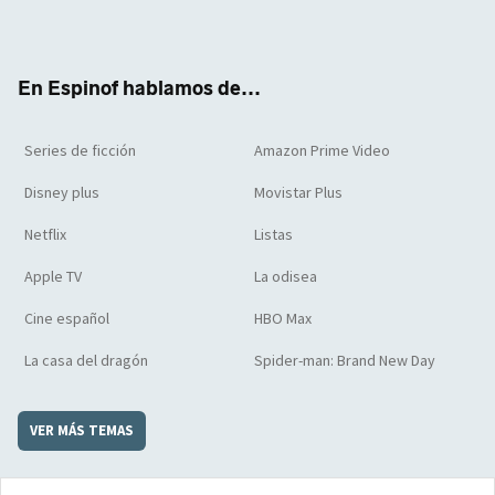
ter
boo
ube
agra
boar
k
m
d
En Espinof hablamos de...
Series de ficción
Amazon Prime Video
Disney plus
Movistar Plus
Netflix
Listas
Apple TV
La odisea
Cine español
HBO Max
La casa del dragón
Spider-man: Brand New Day
VER MÁS TEMAS