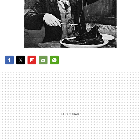
FACEBOOK
TWITTER
FLIPBOARD
E-
WHATSAPP
MAIL