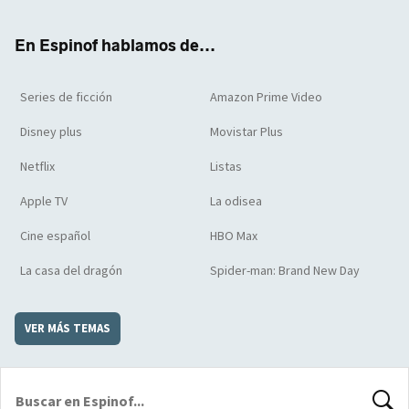
ter
boo
ube
agra
boar
k
m
d
En Espinof hablamos de...
Series de ficción
Amazon Prime Video
Disney plus
Movistar Plus
Netflix
Listas
Apple TV
La odisea
Cine español
HBO Max
La casa del dragón
Spider-man: Brand New Day
VER MÁS TEMAS