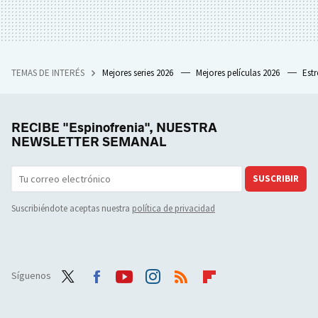
TEMAS DE INTERÉS
Mejores series 2026
Mejores películas 2026
Est
RECIBE "Espinofrenia", NUESTRA
NEWSLETTER SEMANAL
SUSCRIBIR
Suscribiéndote aceptas nuestra
política de privacidad
Síguenos
Twit
Face
Yout
Inst
RSS
Flip