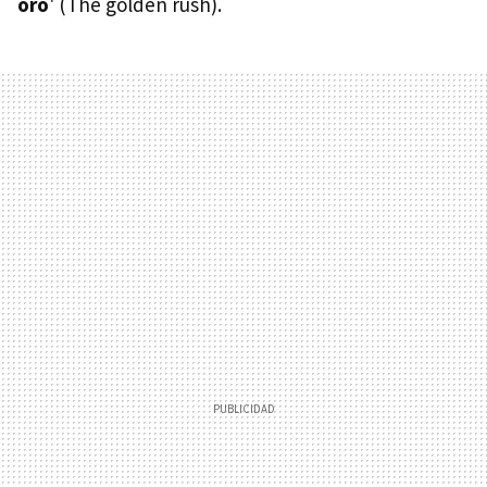
oro
' (The golden rush).