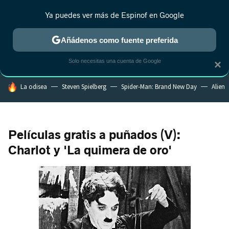
Ya puedes ver más de Espinof en Google
CRÍTICA
ESTRENOS
REALITY
ANIME
RANKINGS CINE
RA
Añádenos como fuente preferida
Solo necesitas una cuenta de Google
×
HOY SE HABLA DE
La odisea
Steven Spielberg
Spider-Man: Brand New Day
Alien
Películas gratis a puñados (V):
Charlot y 'La quimera de oro'