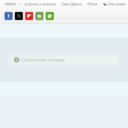
TEMAS
Actores y actrices
Cine Clásico
Otros
Cine mudo
FACEBOOK
TWITTER
FLIPBOARD
E-
WHATSAPP
MAIL
Comentarios cerrados