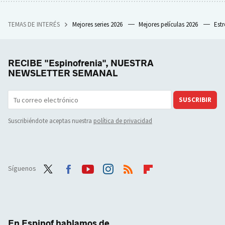
TEMAS DE INTERÉS
Mejores series 2026
Mejores películas 2026
Est
RECIBE "Espinofrenia", NUESTRA
NEWSLETTER SEMANAL
SUSCRIBIR
Suscribiéndote aceptas nuestra
política de privacidad
Síguenos
Twit
Face
Yout
Inst
RSS
Flip
ter
boo
ube
agra
boar
k
m
d
En Espinof hablamos de...