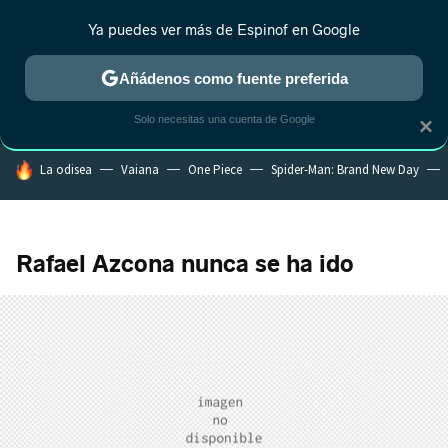
Ya puedes ver más de Espinof en Google
MENÚ
NUEVO
Añádenos como fuente preferida
CRÍTICA
ESTRENOS
REALITY
ANIME
RANKINGS CINE
RA
Solo necesitas una cuenta de Google
×
HOY SE HABLA DE
La odisea
Vaiana
One Piece
Spider-Man: Brand New Day
Rafael Azcona nunca se ha ido