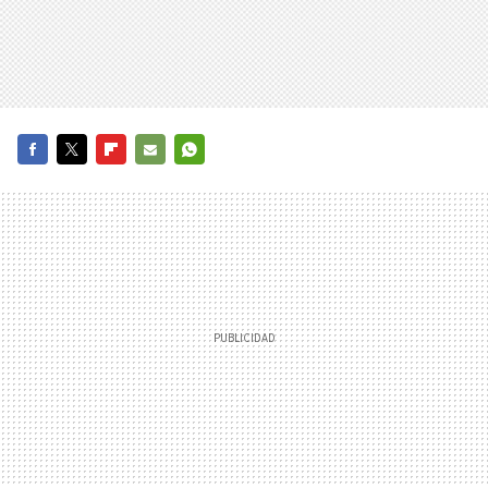
FACEBOOK
TWITTER
FLIPBOARD
E-
WHATSAPP
MAIL