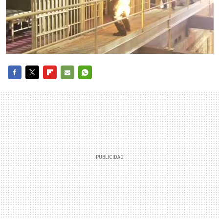
FACEBOOK
TWITTER
FLIPBOARD
E-
WHATSAPP
MAIL