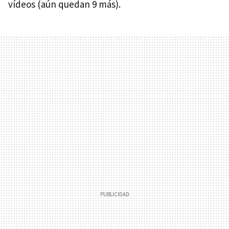
vídeos (aún quedan 9 más).