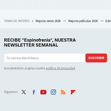
TEMAS DE INTERÉS
Mejores series 2026
Mejores películas 2026
Est
RECIBE "Espinofrenia", NUESTRA
NEWSLETTER SEMANAL
SUSCRIBIR
Suscribiéndote aceptas nuestra
política de privacidad
Síguenos
Twit
Face
Yout
Inst
RSS
Flip
ter
boo
ube
agra
boar