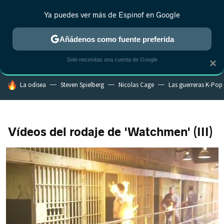
Ya puedes ver más de Espinof en Google
CRÍTICA
ESTRENOS
REALITY
ANIME
RANKINGS CINE
RA
Añádenos como fuente preferida
Solo necesitas una cuenta de Google
×
HOY SE HABLA DE
La odisea
Steven Spielberg
Nicolas Cage
Las guerreras K-Pop
Vídeos del rodaje de 'Watchmen' (III)