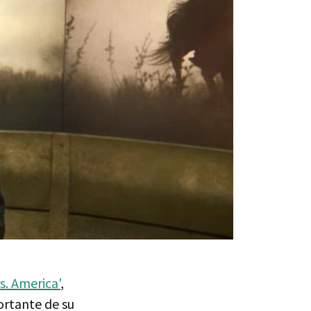
s. America'
,
ortante de su