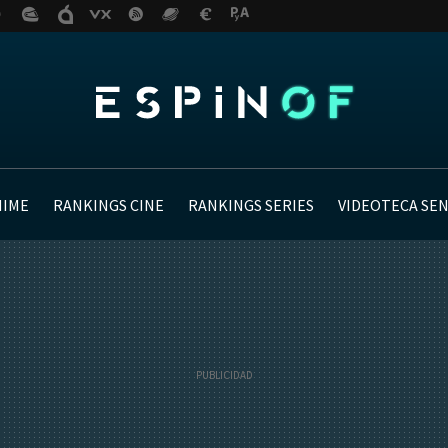
NIME
RANKINGS CINE
RANKINGS SERIES
VIDEOTECA SE