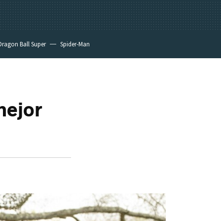
Dragon Ball Super
Spider-Man
mejor