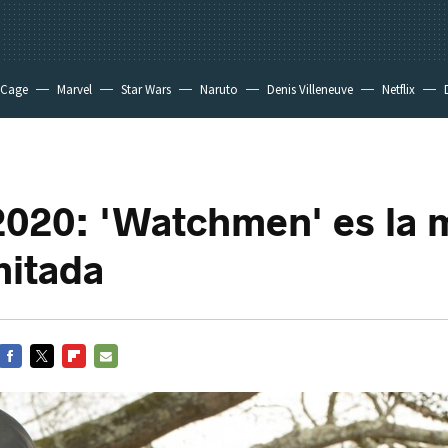
 Cage
Marvel
Star Wars
Naruto
Denis Villeneuve
Netflix
20: 'Watchmen' es la 
mitada
FACEBOOK
TWITTER
FLIPBOARD
E-
MAIL