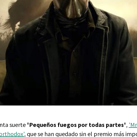
nta suerte
'Pequeños fuegos por todas partes'
,
'Mr
orthodox'
, que se han quedado sin el premio más imp