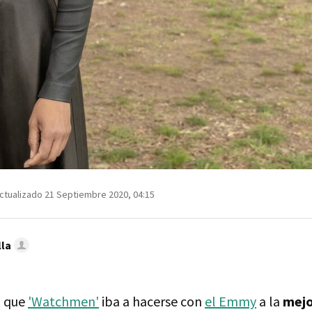
ctualizado 21 Septiembre 2020, 04:15
lla
a que
'Watchmen'
iba a hacerse con
el Emmy
a la
mejo