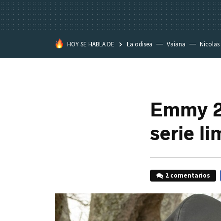
HOY SE HABLA DE
La odisea
Vaiana
Nicolas
Emmy 20
serie li
2 comentarios