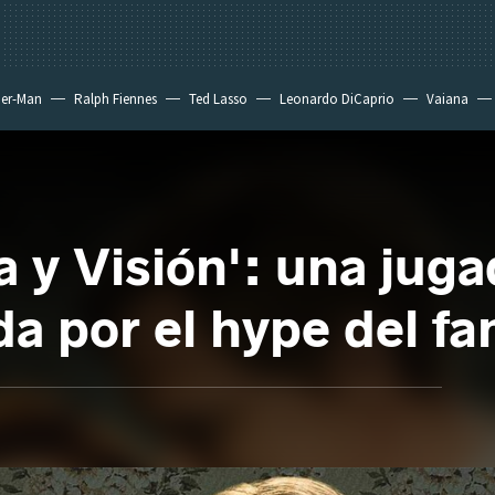
der-Man
Ralph Fiennes
Ted Lasso
Leonardo DiCaprio
Vaiana
a y Visión': una jug
a por el hype del f