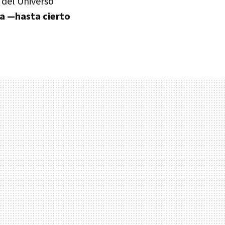
 del Universo
da —hasta cierto