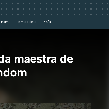
Marvel
En mar abierto
Netflix
ada maestra de
andom