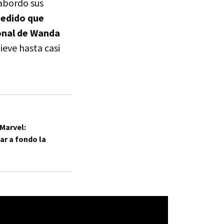
abordo sus
pedido que
onal de Wanda
ieve hasta casi
 Marvel:
tar a fondo la