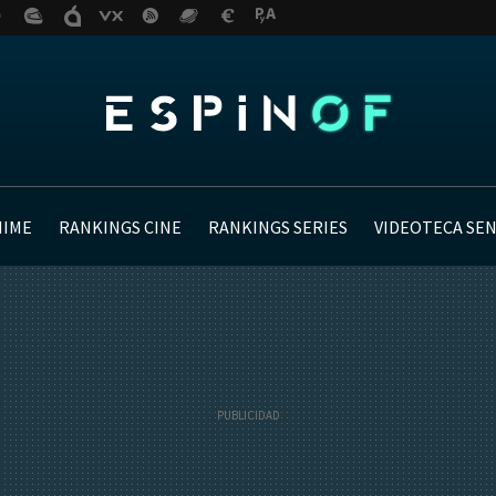
NIME
RANKINGS CINE
RANKINGS SERIES
VIDEOTECA SE