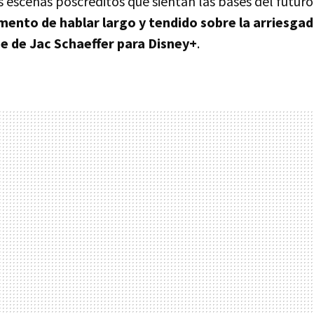
s escenas poscréditos que sientan las bases del futuro
mento de hablar largo y tendido sobre la arriesga
e de Jac Schaeffer para Disney+
.