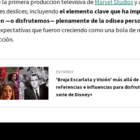
 la primera producción televisiva de
Marvel Studios
y 
s deslices; incluyendo
el elemento clave que ha im
en —o disfrutemos— plenamente de la odisea pers
expectativas que fueron creciendo como una bola de n
cción.
EN ESPINOF
'Bruja Escarlata y Visión' más allá de
referencias e influencias para disfru
serie de Disney+