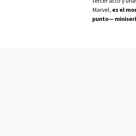
tercer acto y una
Marvel,
es el mo
punto— miniseri