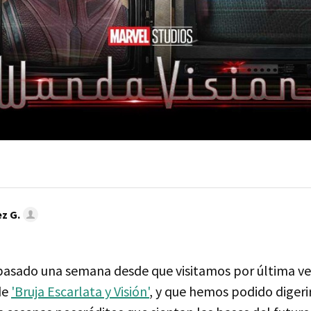
z G.
pasado una semana desde que visitamos por última ve
de
'Bruja Escarlata y Visión'
, y que hemos podido digeri