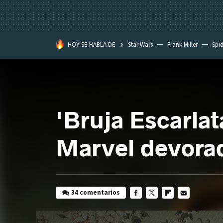
HOY SE HABLA DE
Star Wars
Frank Miller
Spi
'Bruja Escarlat
Marvel devorad
34 comentarios
FACEBOOK
TWITTER
FLIPBOARD
E-
MAIL