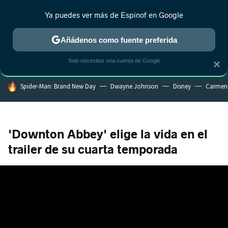
Ya puedes ver más de Espinof en Google
MENÚ
NUEVO
Añádenos como fuente preferida
CRÍTICA
ESTRENOS
REALITY
ANIME
RANKINGS CINE
RA
Solo necesitas una cuenta de Google
×
HOY SE HABLA DE
Spider-Man: Brand New Day
Dwayne Johnson
Disney
Carmen
'Downton Abbey' elige la vida en el
trailer de su cuarta temporada