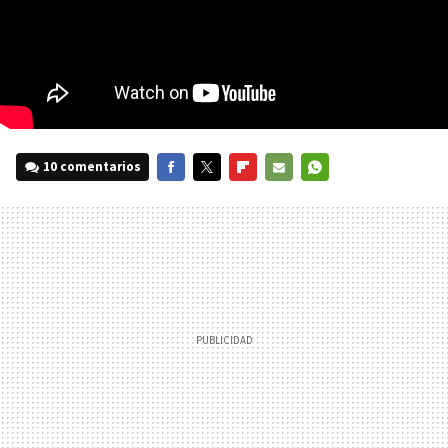
10 comentarios
FACEBOOK
TWITTER
FLIPBOARD
E-
WHATSAPP
MAIL