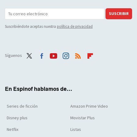
SUSCRIBIR
Suscribiéndote aceptas nuestra
política de privacidad
Síguenos
Twit
Face
Yout
Inst
RSS
Flip
ter
boo
ube
agra
boar
k
m
d
En Espinof hablamos de...
Series de ficción
Amazon Prime Video
Disney plus
Movistar Plus
Netflix
Listas