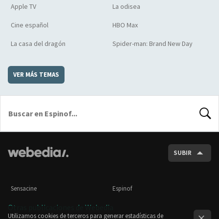
Apple TV
La odisea
Cine español
HBO Max
La casa del dragón
Spider-man: Brand New Day
VER MÁS TEMAS
BUSCA
SUBIR
Sensacine
Espinof
Otras publicaciones de Webedia
Utilizamos cookies de terceros para generar estadísticas de