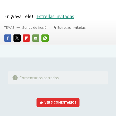
En ¡Vaya Tele! |
Estrellas invitadas
TEMAS
Series de ficción
Estrellas invitadas
FACEBOOK
TWITTER
FLIPBOARD
E-
WHATSAPP
MAIL
Comentarios cerrados
VER
3 COMENTARIOS