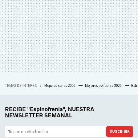
TEMAS DE INTERÉS
Mejores series 2026
Mejores películas 2026
Est
RECIBE "Espinofrenia", NUESTRA
NEWSLETTER SEMANAL
SUSCRIBIR