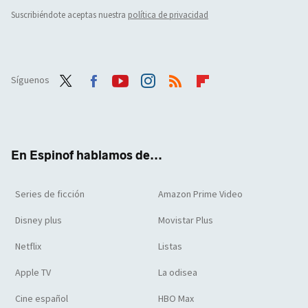
Suscribiéndote aceptas nuestra
política de privacidad
Síguenos
Twit
Face
Yout
Inst
RSS
Flip
ter
boo
ube
agra
boar
k
m
d
En Espinof hablamos de...
Series de ficción
Amazon Prime Video
Disney plus
Movistar Plus
Netflix
Listas
Apple TV
La odisea
Cine español
HBO Max