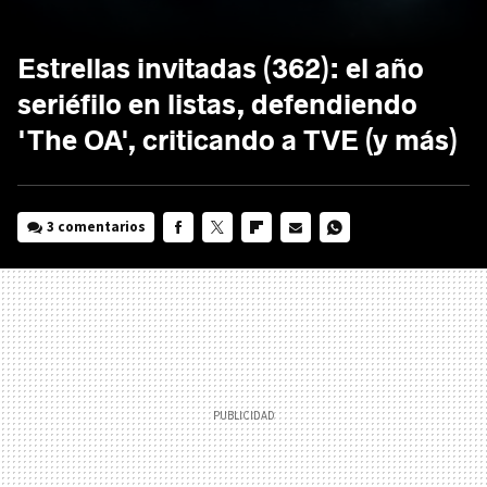
Estrellas invitadas (362): el año
seriéfilo en listas, defendiendo
'The OA', criticando a TVE (y más)
3 comentarios
FACEBOOK
TWITTER
FLIPBOARD
E-
WHATSAPP
MAIL