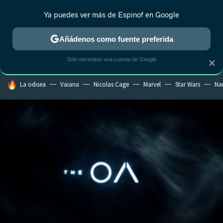
Ya puedes ver más de Espinof en Google
CRÍTICA
ESTRENOS
REALITY
ANIME
RANKINGS CINE
RA
Añádenos como fuente preferida
Solo necesitas una cuenta de Google
×
HOY SE HABLA DE
La odisea
Vaiana
Nicolas Cage
Marvel
Star Wars
Na