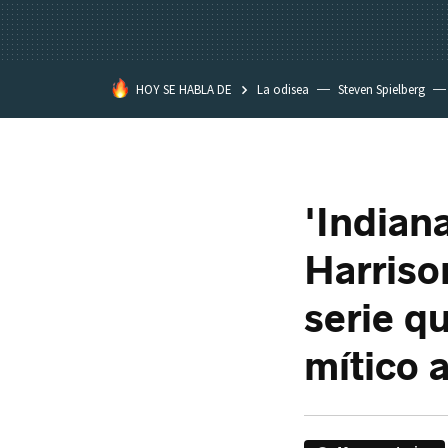
HOY SE HABLA DE
La odisea
Steven Spielberg
Kimetsu no Yaiba
'Indian
Harriso
serie qu
mítico 