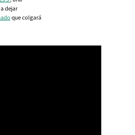
 a dejar
mado
que colgará