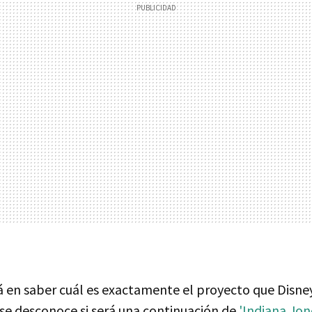
á en saber cuál es exactamente el proyecto que Disney
 se desconoce si será una continuación de
'Indiana Jon