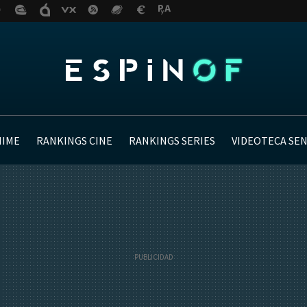
NIME
RANKINGS CINE
RANKINGS SERIES
VIDEOTECA SE