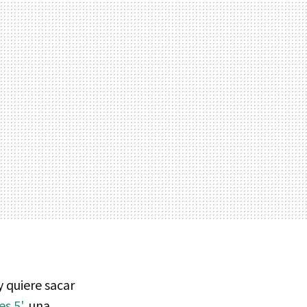
 quiere sacar
es 5'
, una