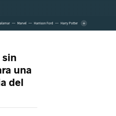
calamar
Marvel
Harrison Ford
Harry Potter
 sin
ara una
ia del