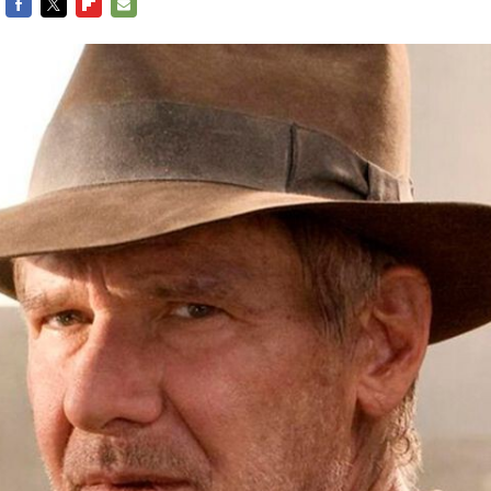
FACEBOOK
TWITTER
FLIPBOARD
E-
MAIL