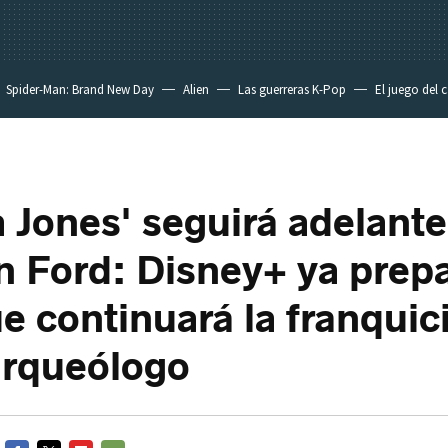
Spider-Man: Brand New Day
Alien
Las guerreras K-Pop
El juego del 
a Jones' seguirá adelante
n Ford: Disney+ ya prep
e continuará la franquic
arqueólogo