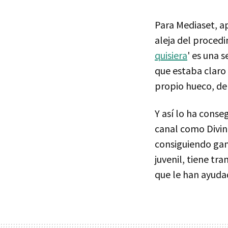
Para Mediaset, a
aleja del proced
quisiera
' es una 
que estaba claro
propio hueco, de
Y así lo ha cons
canal como Divini
consiguiendo gan
juvenil, tiene tra
que le han ayudad