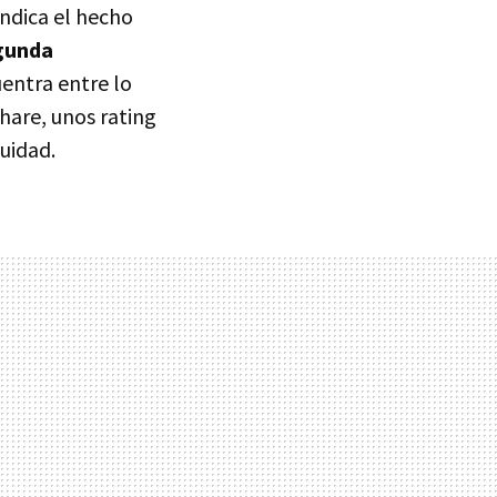
indica el hecho
egunda
uentra entre lo
hare, unos rating
uidad.