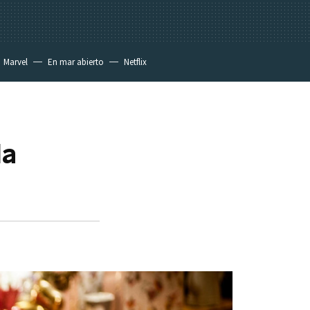
Marvel
En mar abierto
Netflix
da