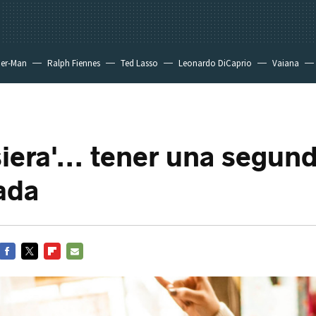
der-Man
Ralph Fiennes
Ted Lasso
Leonardo DiCaprio
Vaiana
siera'... tener una segun
ada
FACEBOOK
TWITTER
FLIPBOARD
E-
MAIL