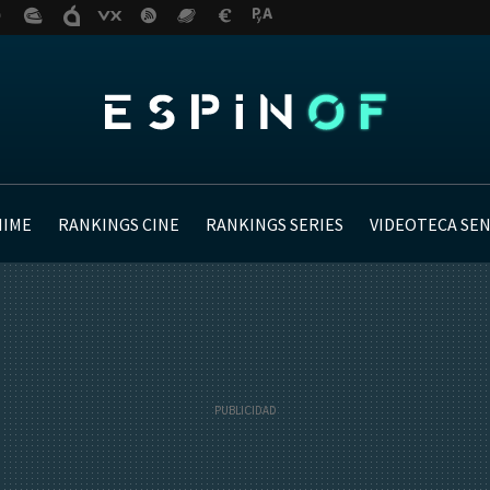
NIME
RANKINGS CINE
RANKINGS SERIES
VIDEOTECA SE