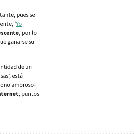
tante, pues se
ente, '
Yo
escente
, por lo
que ganarse su
entidad de un
as', está
 tono amoroso-
nternet
, puntos