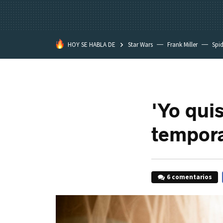
HOY SE HABLA DE
Star Wars
Frank Miller
Spi
'Yo qui
tempor
6 comentarios