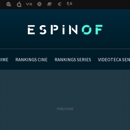
NIME
RANKINGS CINE
RANKINGS SERIES
VIDEOTECA SE