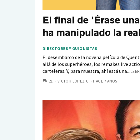
El final de 'Érase un
ha manipulado la rea
DIRECTORES Y GUIONISTAS
El desembarco de la novena película de Quenti
allá de los superhéroes, los remakes live act
carteleras. Y, para muestra, ahí está una...
LEER
COMENTARIOS
21
VÍCTOR LÓPEZ G.
HACE 7 AÑOS