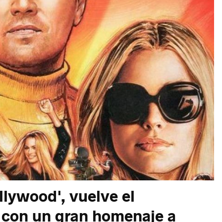
llywood', vuelve el
 con un gran homenaje a