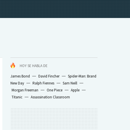
HOY SE HABLA DE
James Bond
David Fincher
Spider-Man: Brand
New Day
Ralph Fiennes
Sam Neill
Morgan Freeman
One Piece
Apple
Titanic
Assassination Classroom