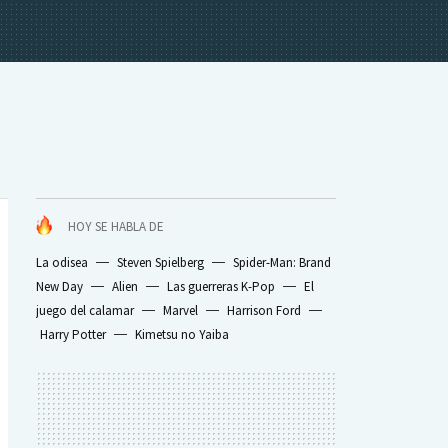
HOY SE HABLA DE
La odisea
Steven Spielberg
Spider-Man: Brand
New Day
Alien
Las guerreras K-Pop
El
juego del calamar
Marvel
Harrison Ford
Harry Potter
Kimetsu no Yaiba