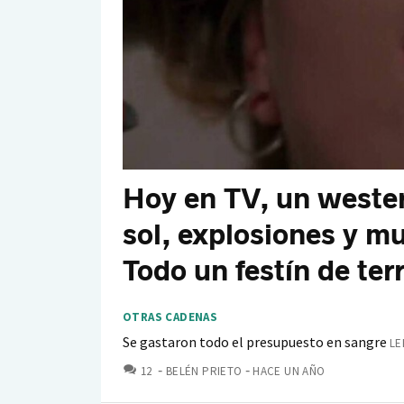
Hoy en TV, un wester
sol, explosiones y mu
Todo un festín de ter
OTRAS CADENAS
Se gastaron todo el presupuesto en sangre
LE
COMENTARIOS
12
BELÉN PRIETO
HACE UN AÑO