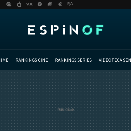
NIME
RANKINGS CINE
RANKINGS SERIES
VIDEOTECA SE