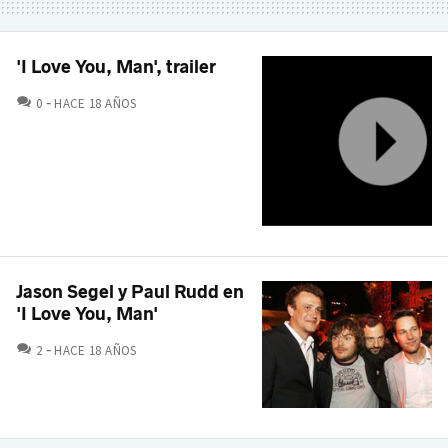
'I Love You, Man', trailer
COMENTARIOS
0
HACE 18 AÑOS
Jason Segel y Paul Rudd en
'I Love You, Man'
COMENTARIOS
2
HACE 18 AÑOS