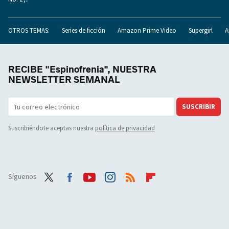
OTROS TEMAS:
Series de ficción
Amazon Prime Video
Supergirl
A
RECIBE "Espinofrenia", NUESTRA
NEWSLETTER SEMANAL
SUSCRIBIR
Suscribiéndote aceptas nuestra
política de privacidad
Síguenos
Twit
Face
Yout
Inst
RSS
Flip
ter
boo
ube
agra
boar
k
m
d