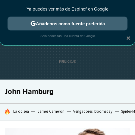
Ya puedes ver más de Espinof en Google
CRÍTICA
ESTRENOS
REALITY
ANIME
RANKINGS CINE
RA
Añádenos como fuente preferida
Solo necesitas una cuenta de Google
×
John Hamburg
HOY SE HABLA DE
La odisea
James Cameron
Vengadores: Doomsday
Spider-