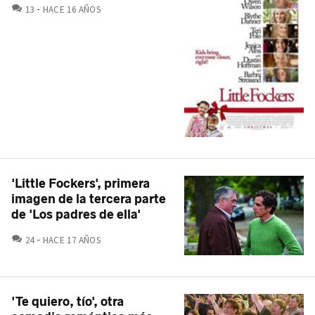
COMENTARIOS
13
HACE 16 AÑOS
'Little Fockers', primera
imagen de la tercera parte
de 'Los padres de ella'
COMENTARIOS
24
HACE 17 AÑOS
'Te quiero, tío', otra