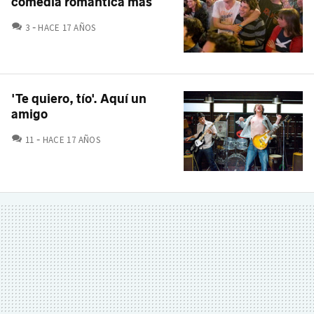
comedia romántica más
COMENTARIOS
3
HACE 17 AÑOS
'Te quiero, tío'. Aquí un
amigo
COMENTARIOS
11
HACE 17 AÑOS