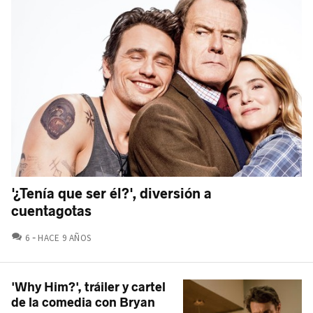
'¿Tenía que ser él?', diversión a
cuentagotas
COMENTARIOS
6
HACE 9 AÑOS
'Why Him?', tráiler y cartel
de la comedia con Bryan