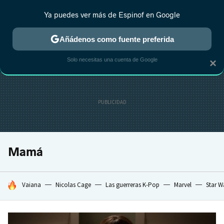
Ya puedes ver más de Espinof en Google
CRÍTICA
ESTRENOS
REALITY
ANIME
RANKINGS CINE
RA
Añádenos como fuente preferida
Solo necesitas una cuenta de Google
×
Mamá
HOY SE HABLA DE
Vaiana
Nicolas Cage
Las guerreras K-Pop
Marvel
Star W