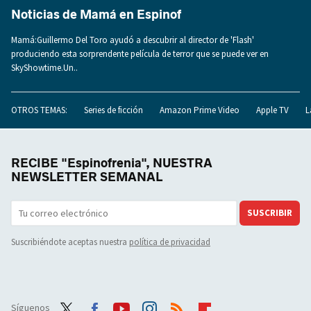
Noticias de Mamá en Espinof
Mamá:Guillermo Del Toro ayudó a descubrir al director de 'Flash'
produciendo esta sorprendente película de terror que se puede ver en
SkyShowtime.Un..
OTROS TEMAS:
Series de ficción
Amazon Prime Video
Apple TV
L
RECIBE "Espinofrenia", NUESTRA
NEWSLETTER SEMANAL
SUSCRIBIR
Suscribiéndote aceptas nuestra
política de privacidad
Síguenos