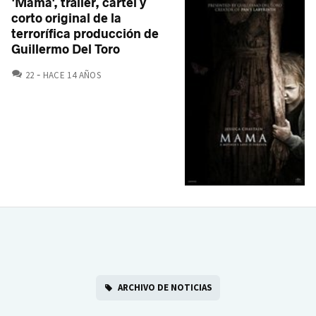
'Mamá', tráiler, cartel y
corto original de la
terrorífica producción de
Guillermo Del Toro
COMENTARIOS
22
HACE 14 AÑOS
ARCHIVO DE NOTICIAS