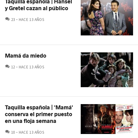
Taquilla española | Hansel
y Gretel cazan al público
COMENTARIOS
23
HACE 13 AÑOS
Mamá da miedo
COMENTARIOS
12
HACE 13 AÑOS
Taquilla española | 'Mamá'
conserva el primer puesto
en una floja semana
COMENTARIOS
10
HACE 13 AÑOS