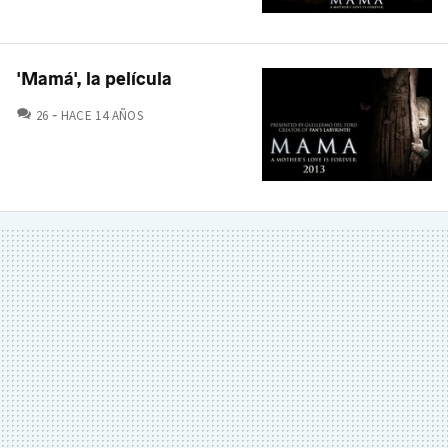
'Mamá', la película
COMENTARIOS
26
HACE 14 AÑOS