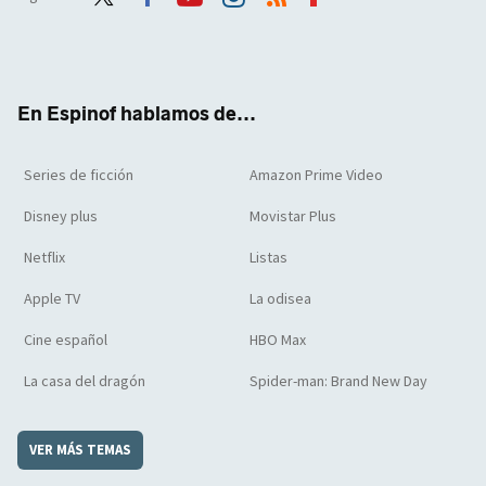
Twit
Face
Yout
Inst
RSS
Flip
ter
boo
ube
agra
boar
k
m
d
En Espinof hablamos de...
Series de ficción
Amazon Prime Video
Disney plus
Movistar Plus
Netflix
Listas
Apple TV
La odisea
Cine español
HBO Max
La casa del dragón
Spider-man: Brand New Day
VER MÁS TEMAS