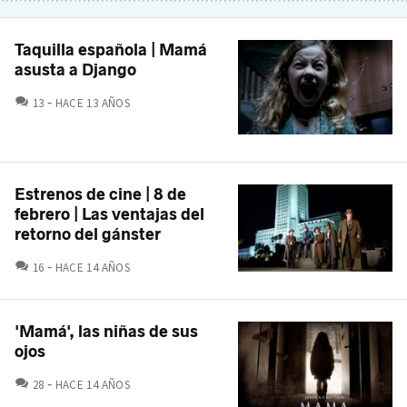
Taquilla española | Mamá
asusta a Django
COMENTARIOS
13
HACE 13 AÑOS
Estrenos de cine | 8 de
febrero | Las ventajas del
retorno del gánster
COMENTARIOS
16
HACE 14 AÑOS
'Mamá', las niñas de sus
ojos
COMENTARIOS
28
HACE 14 AÑOS