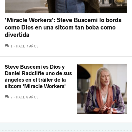
'Miracle Workers': Steve Buscemi lo borda
como Dios en una sitcom tan boba como
divertida
COMENTARIOS
1
HACE 7 AÑOS
Steve Buscemi es Dios y
Daniel Radcliffe uno de sus
ángeles en el tráiler de la
sitcom 'Miracle Workers'
COMENTARIOS
7
HACE 8 AÑOS