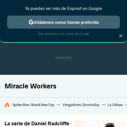
Ya puedes ver más de Espinof en Google
CRÍTICA
ESTRENOS
REALITY
ANIME
RANKINGS CINE
RA
Añádenos como fuente preferida
Solo necesitas una cuenta de Google
×
Miracle Workers
HOY SE HABLA DE
Spider-Man: Brand New Day
Vengadores: Doomsday
La Odisea
La serie de Daniel Radcliffe