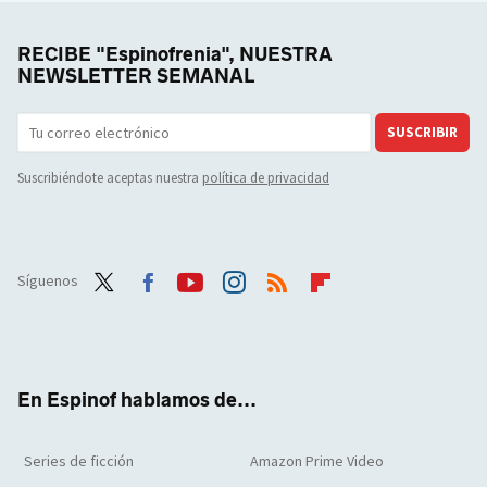
RECIBE "Espinofrenia", NUESTRA
NEWSLETTER SEMANAL
SUSCRIBIR
Suscribiéndote aceptas nuestra
política de privacidad
Síguenos
Twit
Face
Yout
Inst
RSS
Flip
ter
boo
ube
agra
boar
k
m
d
En Espinof hablamos de...
Series de ficción
Amazon Prime Video