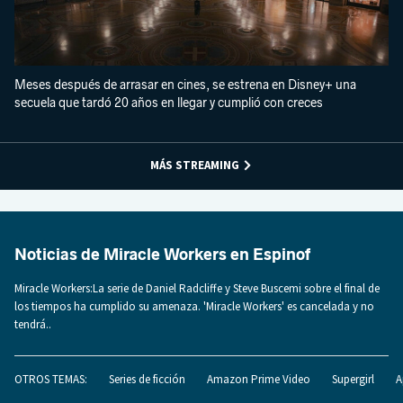
Meses después de arrasar en cines, se estrena en Disney+ una
secuela que tardó 20 años en llegar y cumplió con creces
MÁS STREAMING
Noticias de Miracle Workers en Espinof
Miracle Workers:La serie de Daniel Radcliffe y Steve Buscemi sobre el final de
los tiempos ha cumplido su amenaza. 'Miracle Workers' es cancelada y no
tendrá..
OTROS TEMAS:
Series de ficción
Amazon Prime Video
Supergirl
A