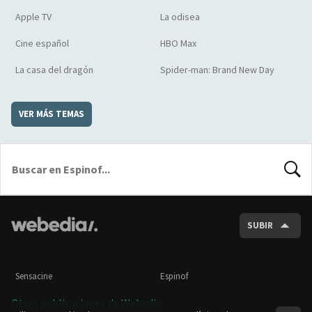
Apple TV
La odisea
Cine español
HBO Max
La casa del dragón
Spider-man: Brand New Day
VER MÁS TEMAS
BUSCA
SUBIR
Sensacine
Espinof
Otras publicaciones de Webedia