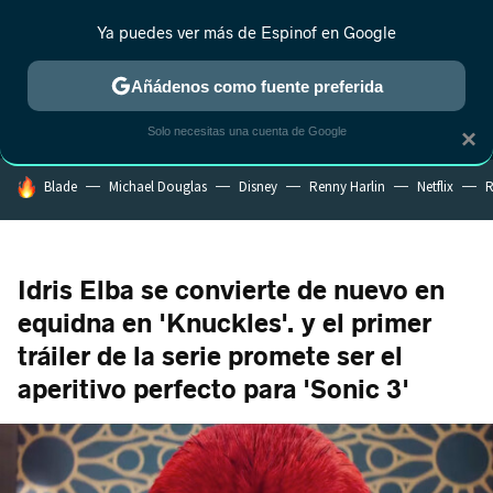
Ya puedes ver más de Espinof en Google
MENÚ
NUEVO
Añádenos como fuente preferida
CRÍTICA
ESTRENOS
REALITY
ANIME
RANKINGS CINE
RA
Solo necesitas una cuenta de Google
×
HOY SE HABLA DE
Blade
Michael Douglas
Disney
Renny Harlin
Netflix
R
Idris Elba se convierte de nuevo en
equidna en 'Knuckles'. y el primer
tráiler de la serie promete ser el
aperitivo perfecto para 'Sonic 3'