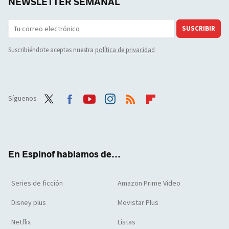
NEWSLETTER SEMANAL
SUSCRIBIR
Suscribiéndote aceptas nuestra
política de privacidad
Síguenos
Twit
Face
Yout
Inst
RSS
Flip
ter
boo
ube
agra
boar
k
m
d
En Espinof hablamos de...
Series de ficción
Amazon Prime Video
Disney plus
Movistar Plus
Netflix
Listas