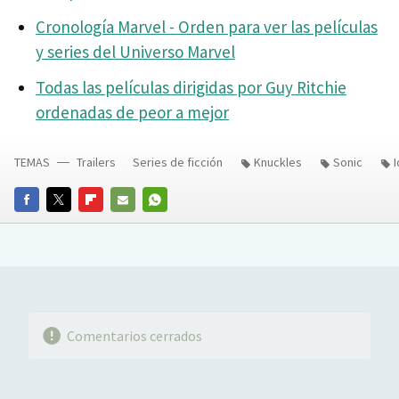
Cronología Marvel - Orden para ver las películas
y series del Universo Marvel
Todas las películas dirigidas por Guy Ritchie
ordenadas de peor a mejor
TEMAS
Trailers
Series de ficción
Knuckles
Sonic
I
FACEBOOK
TWITTER
FLIPBOARD
E-
WHATSAPP
MAIL
Comentarios cerrados