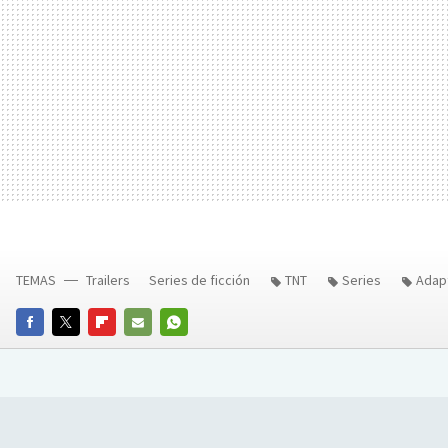
TEMAS
Trailers
Series de ficción
TNT
Series
Adap
FACEBOOK
TWITTER
FLIPBOARD
E-
WHATSAPP
MAIL