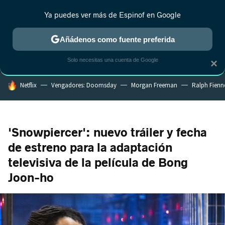
Ya puedes ver más de Espinof en Google
MENÚ
NUEVO
Añádenos como fuente preferida
CRÍTICA
ESTRENOS
REALITY
ANIME
RANKINGS CINE
RA
Solo necesitas una cuenta de Google
×
HOY SE HABLA DE
Netflix
Vengadores: Doomsday
Morgan Freeman
Ralph Fienn
'Snowpiercer': nuevo tráiler y fecha
de estreno para la adaptación
televisiva de la película de Bong
Joon-ho