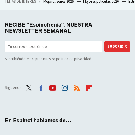
TEMAS DE INTERÉS
Mejores series 2026
Mejores películas 2026
Est
RECIBE "Espinofrenia", NUESTRA
NEWSLETTER SEMANAL
SUSCRIBIR
Suscribiéndote aceptas nuestra
política de privacidad
Síguenos
Twit
Face
Yout
Inst
RSS
Flip
ter
boo
ube
agra
boar
k
m
d
En Espinof hablamos de...