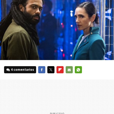
4 comentarios
FACEBOOK
TWITTER
FLIPBOARD
E-
WHATSAPP
MAIL