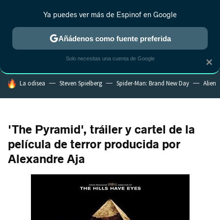
Ya puedes ver más de Espinof en Google
MENÚ
NUEVO
Añádenos como fuente preferida
CRÍTICA
ESTRENOS
REALITY
ANIME
RANKINGS CINE
RA
Solo necesitas una cuenta de Google
×
HOY SE HABLA DE
La odisea
Steven Spielberg
Spider-Man: Brand New Day
Alien
'The Pyramid', tráiler y cartel de la
película de terror producida por
Alexandre Aja