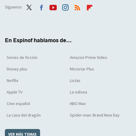
Síguenos
Twit
Face
Yout
Inst
RSS
Flip
ter
boo
ube
agra
boar
k
m
d
En Espinof hablamos de...
Series de ficción
Amazon Prime Video
Disney plus
Movistar Plus
Netflix
Listas
Apple TV
La odisea
Cine español
HBO Max
La casa del dragón
Spider-man: Brand New Day
VER MÁS TEMAS