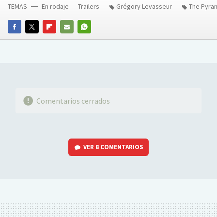
TEMAS
En rodaje
Trailers
Grégory Levasseur
The Pyra
FACEBOOK
TWITTER
FLIPBOARD
E-
WHATSAPP
MAIL
Comentarios cerrados
VER
8 COMENTARIOS