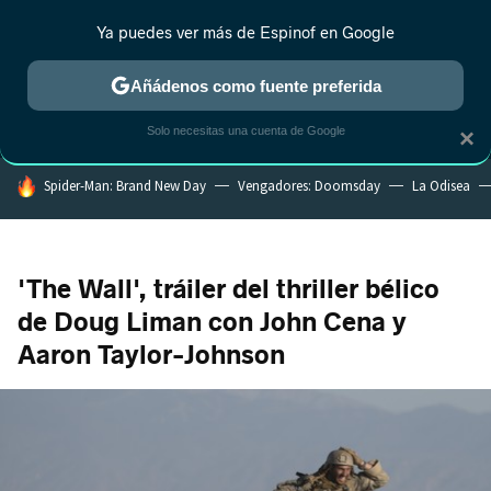
Ya puedes ver más de Espinof en Google
MENÚ
NUEVO
Añádenos como fuente preferida
CRÍTICA
ESTRENOS
REALITY
ANIME
RANKINGS CINE
RA
Solo necesitas una cuenta de Google
×
HOY SE HABLA DE
Spider-Man: Brand New Day
Vengadores: Doomsday
La Odisea
'The Wall', tráiler del thriller bélico
de Doug Liman con John Cena y
Aaron Taylor-Johnson