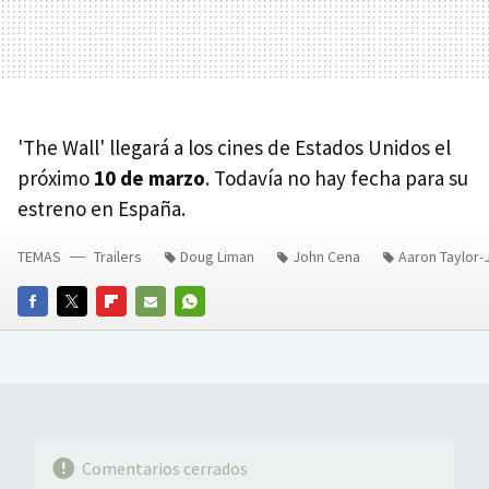
'The Wall' llegará a los cines de Estados Unidos el
próximo
10 de marzo
. Todavía no hay fecha para su
estreno en España.
TEMAS
Trailers
Doug Liman
John Cena
Aaron Taylor
FACEBOOK
TWITTER
FLIPBOARD
E-
WHATSAPP
MAIL
Comentarios cerrados