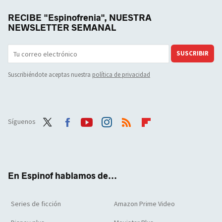
RECIBE "Espinofrenia", NUESTRA
NEWSLETTER SEMANAL
SUSCRIBIR
Suscribiéndote aceptas nuestra
política de privacidad
Síguenos
Twit
Face
Yout
Inst
RSS
Flip
ter
boo
ube
agra
boar
k
m
d
En Espinof hablamos de...
Series de ficción
Amazon Prime Video