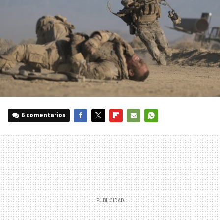
6 comentarios
FACEBOOK
TWITTER
FLIPBOARD
E-
WHATSAPP
MAIL