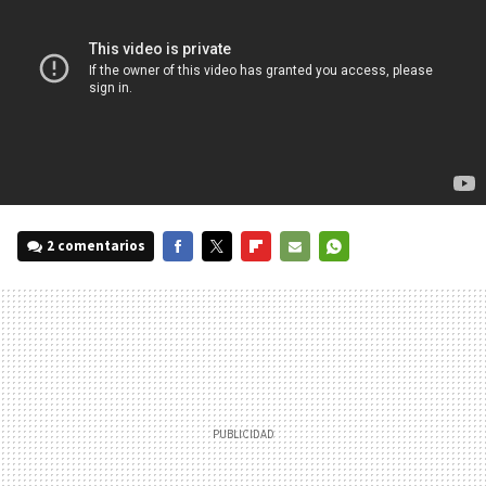
2 comentarios
FACEBOOK
TWITTER
FLIPBOARD
E-
WHATSAPP
MAIL