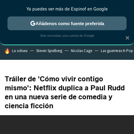
Ya puedes ver más de Espinof en Google
MENÚ
NUEVO
Añádenos como fuente preferida
CRÍTICA
ESTRENOS
REALITY
ANIME
RANKINGS CINE
RA
Solo necesitas una cuenta de Google
×
HOY SE HABLA DE
La odisea
Steven Spielberg
Nicolas Cage
Las guerreras K-Pop
Tráiler de 'Cómo vivir contigo
mismo': Netflix duplica a Paul Rudd
en una nueva serie de comedia y
ciencia ficción