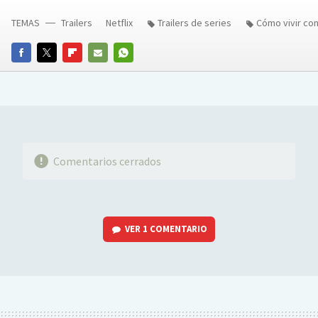
TEMAS
Trailers
Netflix
Trailers de series
Cómo vivir co
FACEBOOK
TWITTER
FLIPBOARD
E-
WHATSAPP
MAIL
Comentarios cerrados
VER
1 COMENTARIO