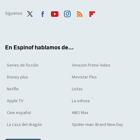
Síguenos
Twit
Face
Yout
Inst
RSS
Flip
ter
boo
ube
agra
boar
k
m
d
En Espinof hablamos de...
Series de ficción
Amazon Prime Video
Disney plus
Movistar Plus
Netflix
Listas
Apple TV
La odisea
Cine español
HBO Max
La casa del dragón
Spider-man: Brand New Day