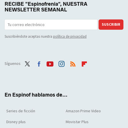
RECIBE "Espinofrenia", NUESTRA
NEWSLETTER SEMANAL
SUSCRIBIR
Suscribiéndote aceptas nuestra
política de privacidad
Síguenos
Twit
Face
Yout
Inst
RSS
Flip
ter
boo
ube
agra
boar
k
m
d
En Espinof hablamos de...
Series de ficción
Amazon Prime Video
Disney plus
Movistar Plus