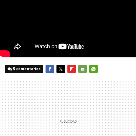
5 comentarios
FACEBOOK
TWITTER
FLIPBOARD
E-
WHATSAPP
MAIL