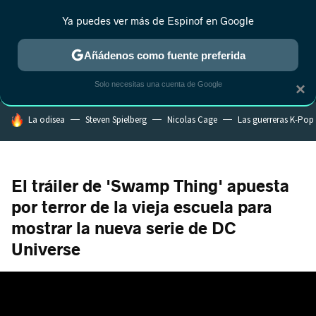
Ya puedes ver más de Espinof en Google
MENÚ
NUEVO
Añádenos como fuente preferida
CRÍTICA
ESTRENOS
REALITY
ANIME
RANKINGS CINE
RA
Solo necesitas una cuenta de Google
×
HOY SE HABLA DE
La odisea
Steven Spielberg
Nicolas Cage
Las guerreras K-Pop
El tráiler de 'Swamp Thing' apuesta
por terror de la vieja escuela para
mostrar la nueva serie de DC
Universe