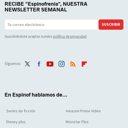
RECIBE "Espinofrenia", NUESTRA
NEWSLETTER SEMANAL
SUSCRIBIR
Suscribiéndote aceptas nuestra
política de privacidad
Síguenos
Twit
Face
Yout
Inst
RSS
Flip
ter
boo
ube
agra
boar
k
m
d
En Espinof hablamos de...
Series de ficción
Amazon Prime Video
Disney plus
Movistar Plus