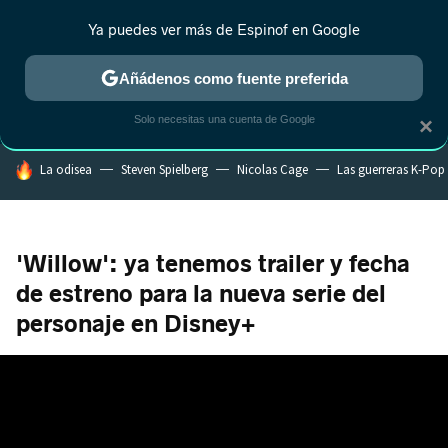
Ya puedes ver más de Espinof en Google
CRÍTICA
ESTRENOS
REALITY
ANIME
RANKINGS CINE
RA
Añádenos como fuente preferida
Solo necesitas una cuenta de Google
×
HOY SE HABLA DE
La odisea
Steven Spielberg
Nicolas Cage
Las guerreras K-Pop
'Willow': ya tenemos trailer y fecha
de estreno para la nueva serie del
personaje en Disney+