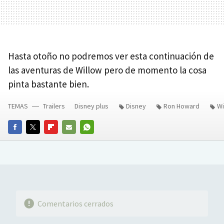
Hasta otoño no podremos ver esta continuación de
las aventuras de Willow pero de momento la cosa
pinta bastante bien.
TEMAS
Trailers
Disney plus
Disney
Ron Howard
Wi
FACEBOOK
TWITTER
FLIPBOARD
E-
WHATSAPP
MAIL
Comentarios cerrados