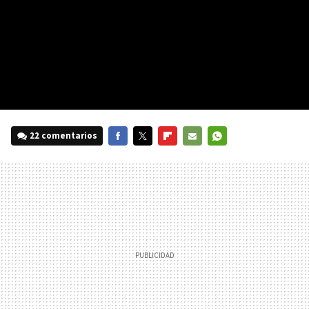
22 comentarios
FACEBOOK
TWITTER
FLIPBOARD
E-
WHATSAPP
MAIL