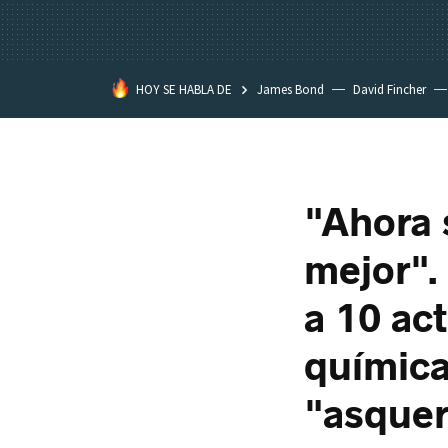
HOY SE HABLA DE
James Bond
David Fincher
Assassination Classroom
"Ahora 
mejor".
a 10 ac
química
"asque