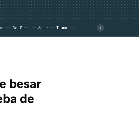
an
One Piece
Apple
Titanic
s
e besar
eba de