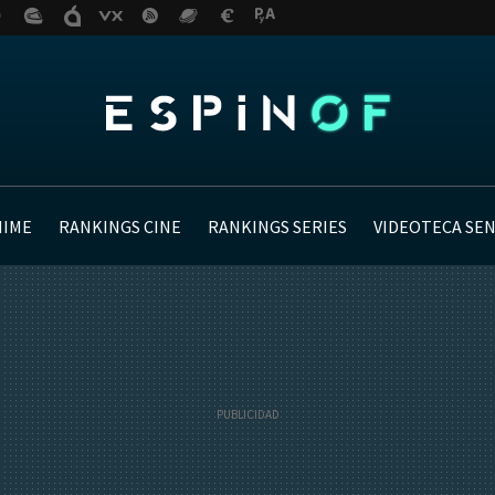
NIME
RANKINGS CINE
RANKINGS SERIES
VIDEOTECA SE