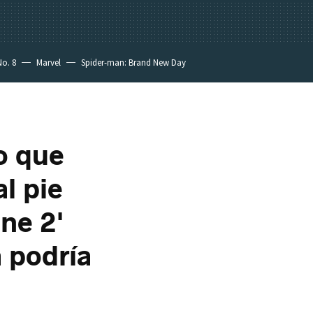
No. 8
Marvel
Spider-man: Brand New Day
o que
l pie
une 2'
a podría