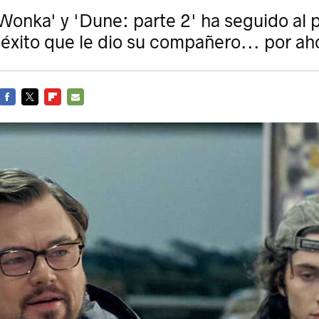
Wonka' y 'Dune: parte 2' ha seguido al pi
l éxito que le dio su compañero... por ah
FACEBOOK
TWITTER
FLIPBOARD
E-
MAIL