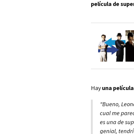
película de supe
Hay
una películ
"Bueno, Leona
cual me parec
es una de supe
genial, tendr