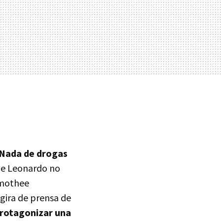
a
Nada de drogas
ue Leonardo no
imothee
gira de prensa de
 protagonizar una