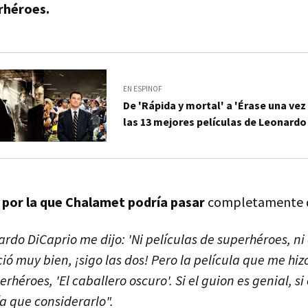
rhéroes.
EN ESPINOF
De 'Rápida y mortal' a 'Érase una ve
las 13 mejores películas de Leonardo
a por la que Chalamet podría pasar
completamente d
rdo DiCaprio me dijo: 'Ni películas de superhéroes, ni 
ió muy bien, ¡sigo las dos! Pero la película que me hi
rhéroes, 'El caballero oscuro'. Si el guion es genial, si 
ía que considerarlo".