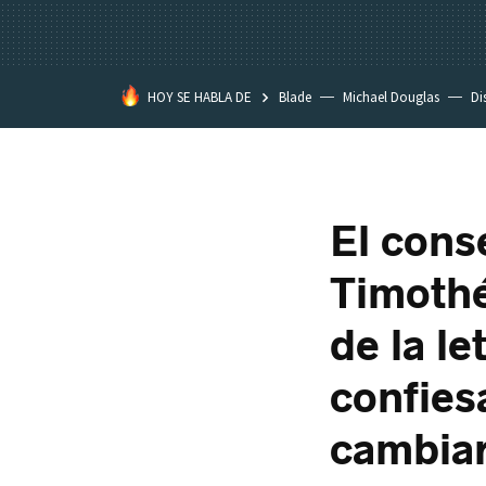
HOY SE HABLA DE
Blade
Michael Douglas
Di
El cons
Timothé
de la le
confies
cambiar