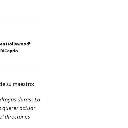
z en Hollywood':
 DiCaprio
e su maestro:
drogas duras'. Lo
zo querer actuar
el director es