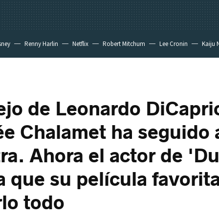
sney
Renny Harlin
Netflix
Robert Mitchum
Lee Cronin
Kaiju 
ejo de Leonardo DiCapri
e Chalamet ha seguido a
tra. Ahora el actor de 'D
a que su película favorit
lo todo