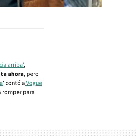
ia arriba'
,
sta ahora
, pero
a
' contó a
Vogue
ía romper para