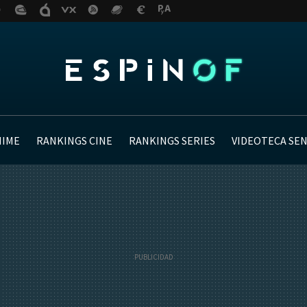
NIME
RANKINGS CINE
RANKINGS SERIES
VIDEOTECA SE