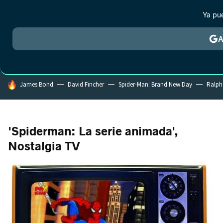
Ya pu
MENÚ
NUEVO
A
CRÍTICA
ESTRENOS
REALITY
ANIME
RANKINGS CINE
RA
HOY SE HABLA DE
James Bond
David Fincher
Spider-Man: Brand New Day
Ralph
'Spiderman: La serie animada',
Nostalgia TV