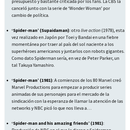
presupuesto y bastante criticada por los fans. La
CBS
la
canceló junto con la serie de ‘Wonder Woman’ por
cambio de política.
‘Spider-man’ (Supaidaman)
: otro
live action
(1978), esta
vez realizado en Japón por Toei y Bandai en una fiebre
momentánea por traer al país del sol naciente a los
superhéroes americanos y juntarlos con robots gigantes.
Como dato Spiderman sería, en vez de Peter Parker, un
tal Takuya Yamashiro.
‘Spider-man’ (1981)
: A comienzos de los 80 Marvel creó
Marvel Productions para empezar a producir series
animadas de sus personajes para el mercado de la
sindicación con la esperanza de llamar la atención de las
networks y
NBC
picó lo que nos lleva a…
‘Spider-man and his amazing friends’ (1981)
:
Producción de
NBC
en el que le dieron a Spiderman