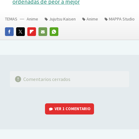
ordenadas de peor a mejor
TEMAS
Anime
Jujutsu Kaisen
Anime
MAPPA Studio
FACEBOOK
TWITTER
FLIPBOARD
E-
WHATSAPP
MAIL
Comentarios cerrados
VER
1 COMENTARIO