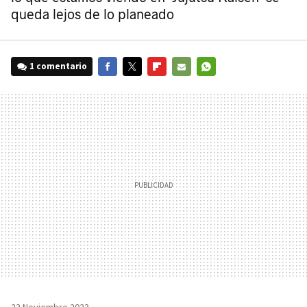
queda lejos de lo planeado
1 comentario
FACEBOOK
TWITTER
FLIPBOARD
E-
WHATSAPP
MAIL