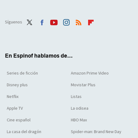
Síguenos
Twit
Face
Yout
Inst
RSS
Flip
ter
boo
ube
agra
boar
k
m
d
En Espinof hablamos de...
Series de ficción
Amazon Prime Video
Disney plus
Movistar Plus
Netflix
Listas
Apple TV
La odisea
Cine español
HBO Max
La casa del dragón
Spider-man: Brand New Day