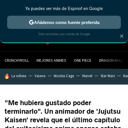
Ya puedes ver más de Espinof en Google
MENÚ
NUEVO
Añádenos como fuente preferida
Solo necesitas una cuenta de Google
×
CRUNCHYROLL
MEJORES ANIMES
ONE PIECE
DRAGON BALL
HOY SE HABLA DE
La odisea
Vaiana
Nicolas Cage
Marvel
Star Wars
Na
"Me hubiera gustado poder
terminarlo". Un animador de 'Jujutsu
Kaisen' revela que el último capítulo