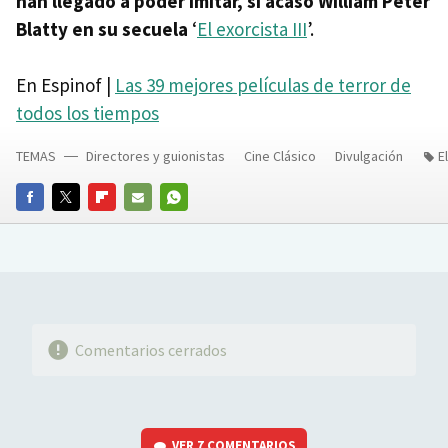
han llegado a poder imitar, si acaso William Peter
Blatty en su secuela
‘
El exorcista III
’.
En Espinof |
Las 39 mejores películas de terror de
todos los tiempos
TEMAS
Directores y guionistas
Cine Clásico
Divulgación
E
FACEBOOK
TWITTER
FLIPBOARD
E-
WHATSAPP
MAIL
Comentarios cerrados
VER
7 COMENTARIOS