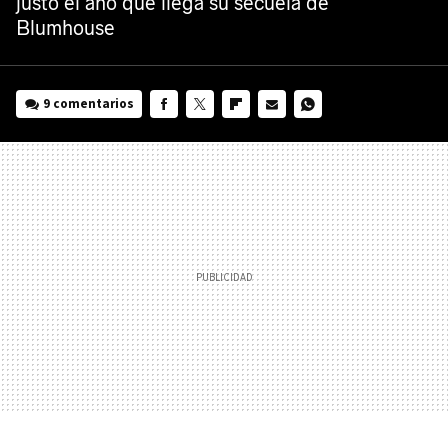
justo el año que llega su secuela de
Blumhouse
9 comentarios
FACEBOOK
TWITTER
FLIPBOARD
E-
WHATSAPP
MAIL