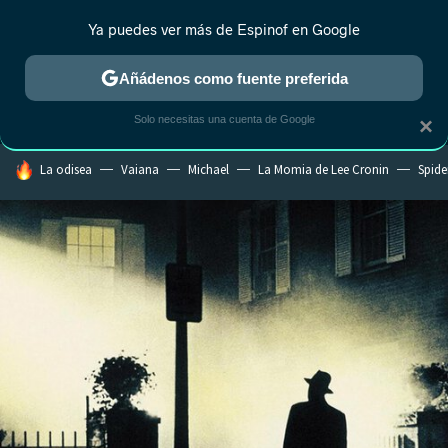
Ya puedes ver más de Espinof en Google
MENÚ
NUEVO
Añádenos como fuente preferida
CRÍTICA
ESTRENOS
REALITY
ANIME
RANKINGS CINE
RA
Solo necesitas una cuenta de Google
×
HOY SE HABLA DE
La odisea
Vaiana
Michael
La Momia de Lee Cronin
Spide