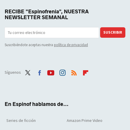
RECIBE "Espinofrenia", NUESTRA
NEWSLETTER SEMANAL
SUSCRIBIR
Suscribiéndote aceptas nuestra
política de privacidad
Síguenos
Twit
Face
Yout
Inst
RSS
Flip
ter
boo
ube
agra
boar
k
m
d
En Espinof hablamos de...
Series de ficción
Amazon Prime Video