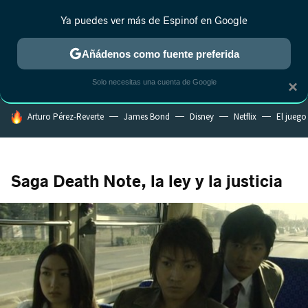
Ya puedes ver más de Espinof en Google
CRÍTICA
ESTRENOS
REALITY
ANIME
RANKINGS CINE
RA
Añádenos como fuente preferida
Solo necesitas una cuenta de Google
×
HOY SE HABLA DE
Arturo Pérez-Reverte
James Bond
Disney
Netflix
El juego
Saga Death Note, la ley y la justicia