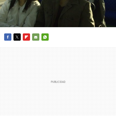
FACEBOOK
TWITTER
FLIPBOARD
E-
WHATSAPP
MAIL