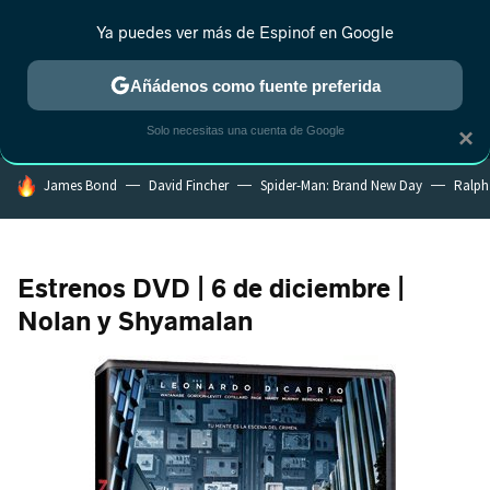
Ya puedes ver más de Espinof en Google
MENÚ
NUEVO
Añádenos como fuente preferida
CRÍTICA
ESTRENOS
REALITY
ANIME
RANKINGS CINE
RA
Solo necesitas una cuenta de Google
×
HOY SE HABLA DE
James Bond
David Fincher
Spider-Man: Brand New Day
Ralph
Estrenos DVD | 6 de diciembre |
Nolan y Shyamalan