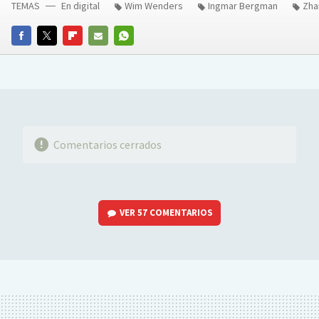
TEMAS
En digital
Wim Wenders
Ingmar Bergman
Zha
FACEBOOK
TWITTER
FLIPBOARD
E-
WHATSAPP
MAIL
Comentarios cerrados
VER
57 COMENTARIOS