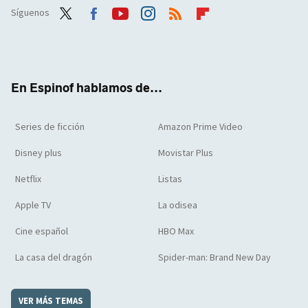
Síguenos
Twit
Face
Yout
Inst
RSS
Flip
ter
boo
ube
agra
boar
k
m
d
En Espinof hablamos de...
Series de ficción
Amazon Prime Video
Disney plus
Movistar Plus
Netflix
Listas
Apple TV
La odisea
Cine español
HBO Max
La casa del dragón
Spider-man: Brand New Day
VER MÁS TEMAS