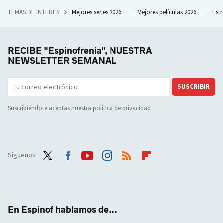
TEMAS DE INTERÉS
Mejores series 2026
Mejores películas 2026
Est
RECIBE "Espinofrenia", NUESTRA
NEWSLETTER SEMANAL
SUSCRIBIR
Suscribiéndote aceptas nuestra
política de privacidad
Síguenos
Twit
Face
Yout
Inst
RSS
Flip
ter
boo
ube
agra
boar
k
m
d
En Espinof hablamos de...