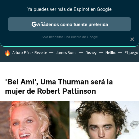
Ya puedes ver más de Espinof en Google
MENÚ
NUEVO
Añádenos como fuente preferida
CRÍTICA
ESTRENOS
REALITY
ANIME
RANKINGS CINE
RA
Solo necesitas una cuenta de Google
×
HOY SE HABLA DE
Arturo Pérez-Reverte
James Bond
Disney
Netflix
El juego
'Bel Ami', Uma Thurman será la
mujer de Robert Pattinson