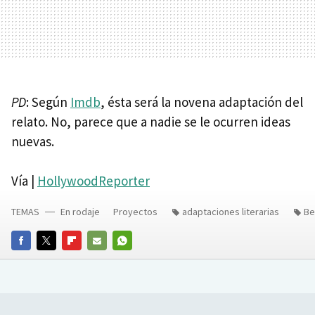
PD
: Según
Imdb
, ésta será la novena adaptación del
relato. No, parece que a nadie se le ocurren ideas
nuevas.
Vía |
HollywoodReporter
TEMAS
En rodaje
Proyectos
adaptaciones literarias
Be
FACEBOOK
TWITTER
FLIPBOARD
E-
WHATSAPP
MAIL