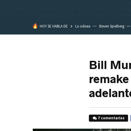
HOY SE HABLA DE
La odisea
Steven Spielberg
Star Wars
Bill Mu
remake 
adelant
7 comentarios