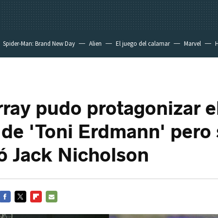
Spider-Man: Brand New Day
Alien
El juego del calamar
Marvel
H
rray pudo protagonizar e
de 'Toni Erdmann' pero 
ó Jack Nicholson
FACEBOOK
TWITTER
FLIPBOARD
E-