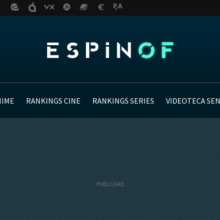
NIME
RANKINGS CINE
RANKINGS SERIES
VIDEOTECA SE