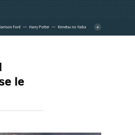
arrison Ford
Harry Potter
Kimetsu no Yaiba
l
se le