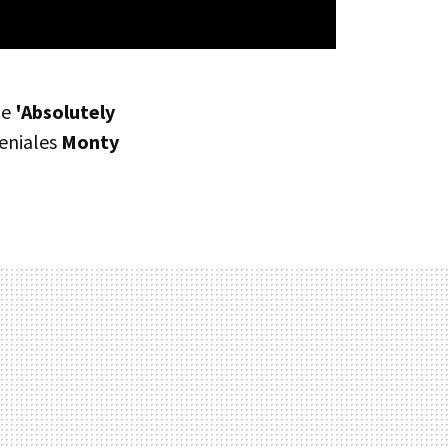
de
'Absolutely
geniales
Monty