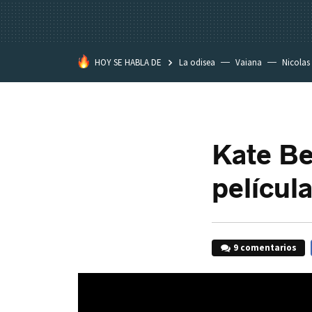
HOY SE HABLA DE
La odisea
Vaiana
Nicolas
Kate Be
películ
9 comentarios