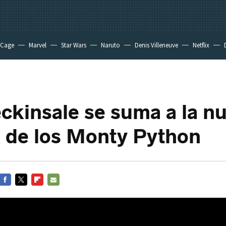
 Cage
Marvel
Star Wars
Naruto
Denis Villeneuve
Netflix
ckinsale se suma a la n
a de los Monty Python
FACEBOOK
TWITTER
FLIPBOARD
E-
MAIL