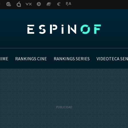
NIME
RANKINGS CINE
RANKINGS SERIES
VIDEOTECA SE