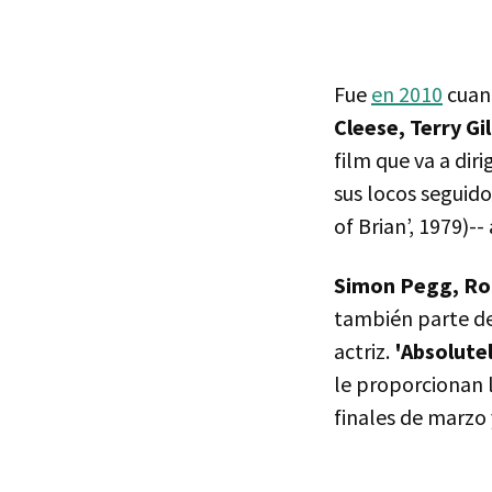
Fue
en 2010
cuand
Cleese, Terry Gil
film que va a dir
sus locos seguidor
of Brian’, 1979)--
Simon Pegg, Rob
también parte de
actriz.
'Absolute
le proporcionan l
finales de marzo 