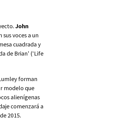
yecto.
John
 sus voces a un
a mesa cuadrada y
a de Brian' (‘Life
a Lumley forman
or modelo que
ocos alienígenas
rodaje comenzará a
 de 2015.