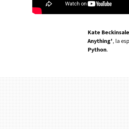
Kate Beckinsal
Anything'
, la e
Python
.