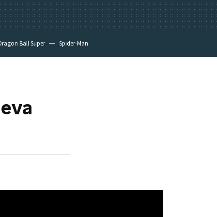
Dragon Ball Super
Spider-Man
ueva