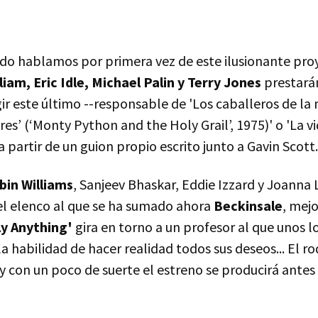
o hablamos por primera vez de este ilusionante pro
liam, Eric Idle, Michael Palin y Terry Jones
prestarán
igir este último --responsable de 'Los caballeros de l
es’ (‘Monty Python and the Holy Grail’, 1975)' o 'La vid
 a partir de un guion propio escrito junto a Gavin Scott.
in Williams
, Sanjeev Bhaskar, Eddie Izzard y Joann
l elenco al que se ha sumado ahora
Beckinsale
, mej
ly Anything'
gira en torno a un profesor al que unos l
a habilidad de hacer realidad todos sus deseos... El 
y con un poco de suerte el estreno se producirá antes