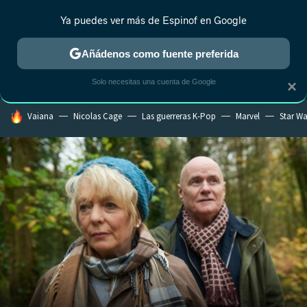
Ya puedes ver más de Espinof en Google
MENÚ
NUEVO
Añádenos como fuente preferida
CRÍTICA
ESTRENOS
REALITY
ANIME
RANKINGS CINE
RA
Solo necesitas una cuenta de Google
×
HOY SE HABLA DE
Vaiana
Nicolas Cage
Las guerreras K-Pop
Marvel
Star Wa