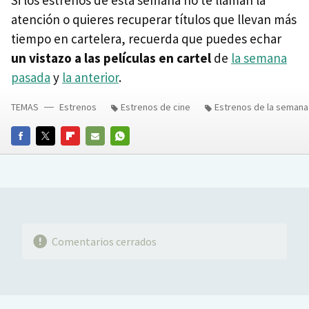
Si los estrenos de esta semana no te llaman la
atención o quieres recuperar títulos que llevan más
tiempo en cartelera, recuerda que puedes echar
un vistazo a las películas en cartel
de
la semana
pasada
y
la anterior
.
TEMAS
Estrenos
Estrenos de cine
Estrenos de la semana
FACEBOOK
TWITTER
FLIPBOARD
E-
WHATSAPP
MAIL
Comentarios cerrados