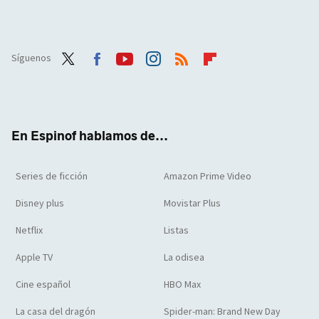
Síguenos
Twit
Face
Yout
Inst
RSS
Flip
ter
boo
ube
agra
boar
k
m
d
En Espinof hablamos de...
Series de ficción
Amazon Prime Video
Disney plus
Movistar Plus
Netflix
Listas
Apple TV
La odisea
Cine español
HBO Max
La casa del dragón
Spider-man: Brand New Day