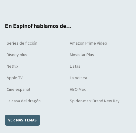
Twit
Face
Yout
Inst
RSS
Flip
ter
boo
ube
agra
boar
k
m
d
En Espinof hablamos de...
Series de ficción
Amazon Prime Video
Disney plus
Movistar Plus
Netflix
Listas
Apple TV
La odisea
Cine español
HBO Max
La casa del dragón
Spider-man: Brand New Day
VER MÁS TEMAS