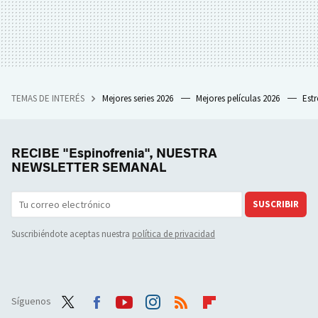
TEMAS DE INTERÉS
Mejores series 2026
Mejores películas 2026
Est
RECIBE "Espinofrenia", NUESTRA
NEWSLETTER SEMANAL
SUSCRIBIR
Suscribiéndote aceptas nuestra
política de privacidad
Síguenos