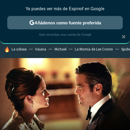
Ya puedes ver más de Espinof en Google
MENÚ
NUEVO
Añádenos como fuente preferida
CRÍTICA
ESTRENOS
REALITY
ANIME
RANKINGS CINE
RA
Solo necesitas una cuenta de Google
×
HOY SE HABLA DE
La odisea
Vaiana
Michael
La Momia de Lee Cronin
Spide