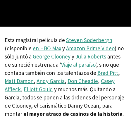
Esta magistral película de
Steven Soderbergh
(disponible
en HBO Max
y
Amazon Prime Video
) no
sólo juntó a
George Clooney
y
Julia Roberts
antes
de su recién estrenada '
Viaje al paraíso
', sino que
contaba también con los talentazos de
Brad Pitt
,
Matt Damon
,
Andy García
,
Don Cheadle
,
Casey
Affleck
,
Elliott Gould
y muchos más. Quitando a
Garcia, todos se ponen a las órdenes del personaje
de Clooney, el carismático Danny Ocean, para
montar
el mayor atraco de casinos de la historia
.