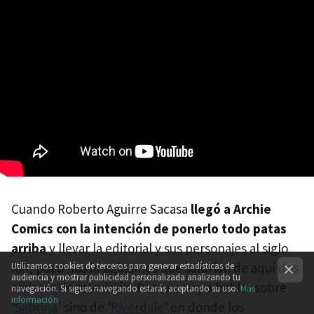
Cuando Roberto Aguirre Sacasa
llegó a Archie
Comics con la intención de ponerlo todo patas
arriba
y llevar la editorial y sus personajes al siglo
XXI, poco nos imaginamos que saldrían de aquí dos
Utilizamos cookies de terceros para generar estadísticas de
audiencia y mostrar publicidad personalizada analizando tu
seriazas de televisión. Pero no voy a hablar sobre
navegación. Si sigues navegando estarás aceptando su uso.
Más
información
'
Sabrina
' sino de '
Riverdale
' en donde los