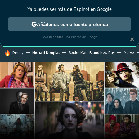
Ya puedes ver más de Espinof en Google
MENÚ
NUEVO
Añádenos como fuente preferida
CRÍTICA
ESTRENOS
REALITY
ANIME
RANKINGS CINE
RA
Solo necesitas una cuenta de Google
×
HOY SE HABLA DE
Disney
Michael Douglas
Spider-Man: Brand New Day
Marvel