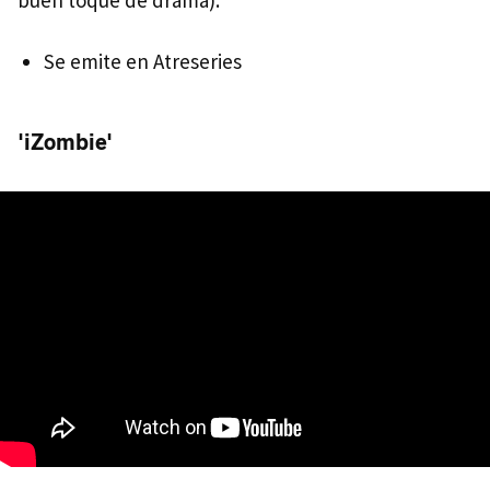
buen toque de drama).
Se emite en Atreseries
'iZombie'