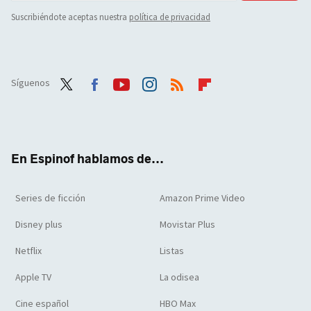
Suscribiéndote aceptas nuestra
política de privacidad
Síguenos
Twit
Face
Yout
Inst
RSS
Flip
ter
boo
ube
agra
boar
k
m
d
En Espinof hablamos de...
Series de ficción
Amazon Prime Video
Disney plus
Movistar Plus
Netflix
Listas
Apple TV
La odisea
Cine español
HBO Max