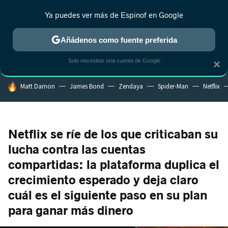
Ya puedes ver más de Espinof en Google
MENÚ
NUEVO
Añádenos como fuente preferida
CRÍTICA
ESTRENOS
REALITY
ANIME
RANKINGS CINE
RA
Solo necesitas una cuenta de Google
×
HOY SE HABLA DE
Matt Damon
James Bond
Zendaya
Spider-Man
Netflix
Netflix se ríe de los que criticaban su
lucha contra las cuentas
compartidas: la plataforma duplica el
crecimiento esperado y deja claro
cuál es el siguiente paso en su plan
para ganar más dinero