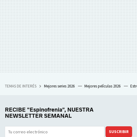
TEMAS DE INTERÉS
Mejores series 2026
Mejores películas 2026
Est
RECIBE "Espinofrenia", NUESTRA
NEWSLETTER SEMANAL
SUSCRIBIR