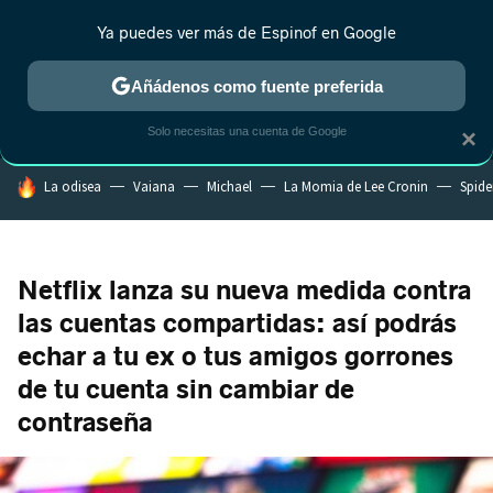
Ya puedes ver más de Espinof en Google
MENÚ
NUEVO
Añádenos como fuente preferida
CRÍTICA
ESTRENOS
REALITY
ANIME
RANKINGS CINE
RA
Solo necesitas una cuenta de Google
×
HOY SE HABLA DE
La odisea
Vaiana
Michael
La Momia de Lee Cronin
Spide
Netflix lanza su nueva medida contra
las cuentas compartidas: así podrás
echar a tu ex o tus amigos gorrones
de tu cuenta sin cambiar de
contraseña