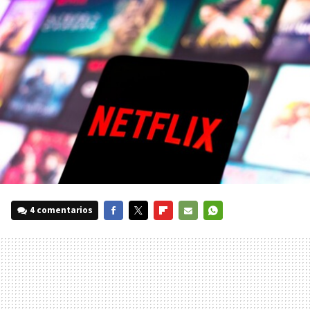
4 comentarios
FACEBOOK
TWITTER
FLIPBOARD
E-
WHATSAPP
MAIL