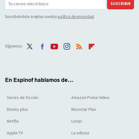
SUSCRIBIR
Suscribiéndote aceptas nuestra
política de privacidad
Síguenos
Twit
Face
Yout
Inst
RSS
Flip
ter
boo
ube
agra
boar
k
m
d
En Espinof hablamos de...
Series de ficción
Amazon Prime Video
Disney plus
Movistar Plus
Netflix
Listas
Apple TV
La odisea