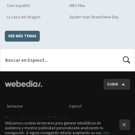
Cine español
HBO Max
La casa del dragón
Spider-man: Brand New Day
VER MÁS TEMAS
BUSCA
SUBIR
Sensacine
Espinof
Otras publicaciones de Webedia
Utilizamos cookies de terceros para generar estadísticas de
audiencia y mostrar publicidad personalizada analizando tu
navegación. Si sigues navegando estarás aceptando su uso.
Más