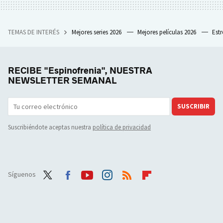
TEMAS DE INTERÉS
Mejores series 2026
Mejores películas 2026
Est
RECIBE "Espinofrenia", NUESTRA
NEWSLETTER SEMANAL
SUSCRIBIR
Suscribiéndote aceptas nuestra
política de privacidad
Síguenos
Twit
Face
Yout
Inst
RSS
Flip
ter
boo
ube
agra
boar
k
m
d