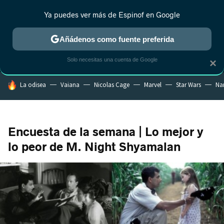
Ya puedes ver más de Espinof en Google
MENÚ
NUEVO
Añádenos como fuente preferida
CRÍTICA
ESTRENOS
REALITY
ANIME
RANKINGS CINE
RA
Solo necesitas una cuenta de Google
×
HOY SE HABLA DE
La odisea
Vaiana
Nicolas Cage
Marvel
Star Wars
Na
Encuesta de la semana | Lo mejor y
lo peor de M. Night Shyamalan