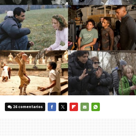
26 comentarios
FACEBOOK
TWITTER
FLIPBOARD
E-
WHATSAPP
MAIL