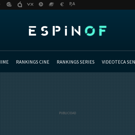
NIME
RANKINGS CINE
RANKINGS SERIES
VIDEOTECA SE