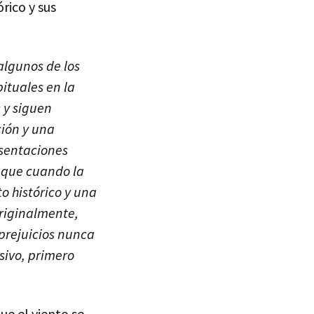
rico y sus
algunos de los
ituales en la
 y siguen
ción y una
esentaciones
í que cuando la
o histórico y una
riginalmente,
prejuicios nunca
usivo, primero
ue el viento se