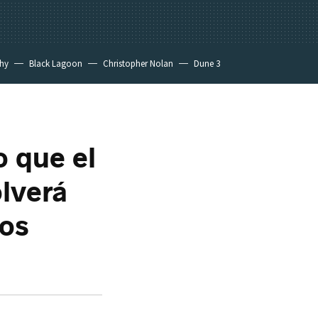
hy
Black Lagoon
Christopher Nolan
Dune 3
o que el
lverá
ios