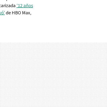
scarizada
'12 años
vó'
de HBO Max,