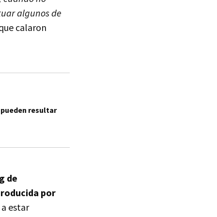
etuar algunos de
que calaron
 pueden resultar
g de
producida por
 a estar