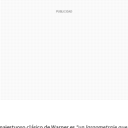
 majestuoso clásico de Warner es
"un largometraje que