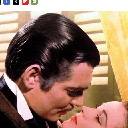
FACEBOOK
TWITTER
FLIPBOARD
E-
MAIL