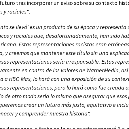
futuro tras incorporar un aviso sobre su contexto histó
s y raciales"
.
iento se llevó' es un producto de su época y representa 
nicos y raciales que, desafortunadamente, han sido hab
icana. Estas representaciones racistas eran erróneas
a, y creemos que mantener este título sin una explica
sas representaciones sería irresponsable. Estas repr
ivamente en contra de los valores de WarnerMedia, as
va a HBO Max, lo hará con una exposición de su context
sas representaciones, pero lo hará como fue creada o
o de otro modo sería lo mismo que asegurar que esos 
i queremos crear un futuro más justo, equitativo e incl
ocer y comprender nuestra historia".
e desconoce la fecha en la que se reincorporará 'Lo q