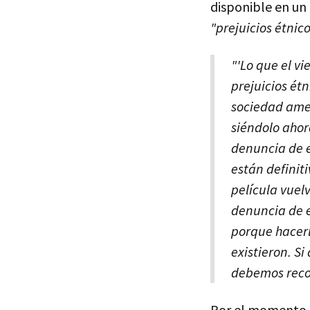
disponible en un 
"prejuicios étnico
"'Lo que el v
prejuicios ét
sociedad amer
siéndolo ahor
denuncia de e
están definit
película vuel
denuncia de e
porque hacerl
existieron. S
debemos recon
Por el momento s