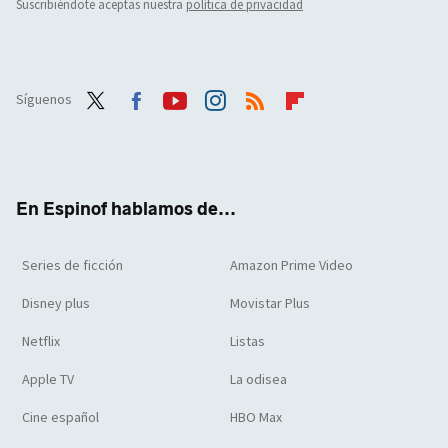
Suscribiéndote aceptas nuestra
política de privacidad
Síguenos
Twit
Face
Yout
Inst
RSS
Flip
ter
boo
ube
agra
boar
k
m
d
En Espinof hablamos de...
Series de ficción
Amazon Prime Video
Disney plus
Movistar Plus
Netflix
Listas
Apple TV
La odisea
Cine español
HBO Max