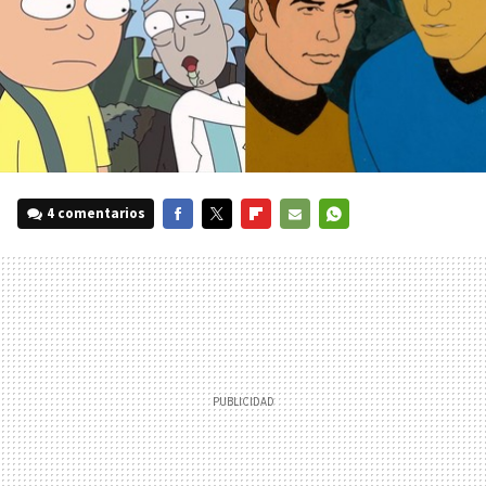
4 comentarios
FACEBOOK
TWITTER
FLIPBOARD
E-
WHATSAPP
MAIL