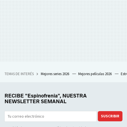
TEMAS DE INTERÉS
Mejores series 2026
Mejores películas 2026
Est
RECIBE "Espinofrenia", NUESTRA
NEWSLETTER SEMANAL
SUSCRIBIR