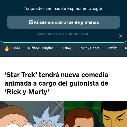
Ya puedes ver más de Espinof en Google
MENÚ
NUEVO
Añádenos como fuente preferida
CRÍTICA
ESTRENOS
REALITY
ANIME
RANKINGS CINE
RA
Solo necesitas una cuenta de Google
×
HOY SE HABLA DE
Blade
Michael Douglas
Disney
Renny Harlin
Netflix
R
‘Star Trek’ tendrá nueva comedia
animada a cargo del guionista de
‘Rick y Morty’