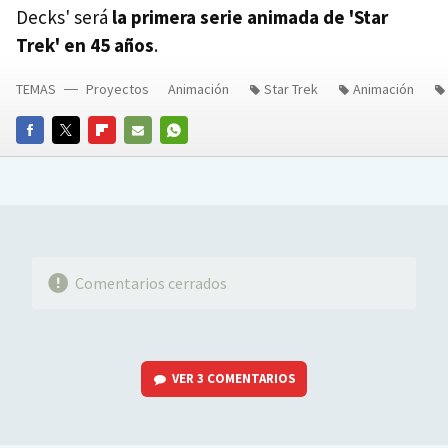
Decks' será
la primera serie animada de 'Star
Trek' en 45 años
.
TEMAS
Proyectos
Animación
Star Trek
Animación
FACEBOOK
TWITTER
FLIPBOARD
E-
WHATSAPP
MAIL
Comentarios cerrados
VER
3 COMENTARIOS