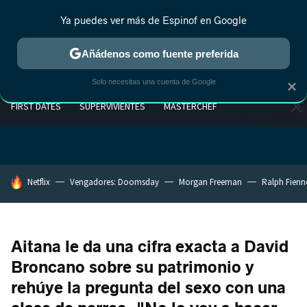
Ya puedes ver más de Espinof en Google
Añádenos como fuente preferida
Solo necesitas una cuenta de Google
×
FIRST DATES
SUPERVIVIENTES
MASTERCHEF
HOY SE HABLA DE
Netflix
Vengadores: Doomsday
Morgan Freeman
Ralph Fienn
Aitana le da una cifra exacta a David
Broncano sobre su patrimonio y
rehúye la pregunta del sexo con una