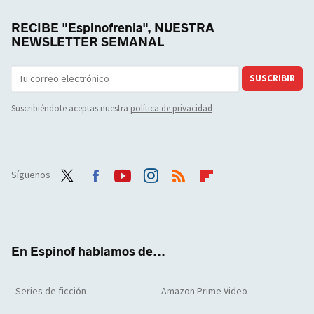
RECIBE "Espinofrenia", NUESTRA
NEWSLETTER SEMANAL
SUSCRIBIR
Suscribiéndote aceptas nuestra
política de privacidad
Síguenos
Twit
Face
Yout
Inst
RSS
Flip
ter
boo
ube
agra
boar
k
m
d
En Espinof hablamos de...
Series de ficción
Amazon Prime Video